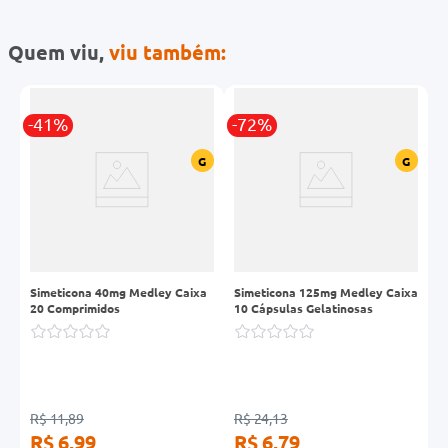
Quem viu,
viu também:
-41%
-72%
-
G
G
Simeticona 40mg Medley Caixa
Simeticona 125mg Medley Caixa
K
20 Comprimidos
10 Cápsulas Gelatinosas
R$ 11,89
R$ 24,13
R
R$ 6,99
R$ 6,79
R