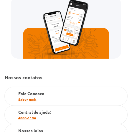
Convênio Conlife
Fale Conosco
Gestão de marcas
Dúvidas Frequentes
Farmacia popular
PBM
Cartão Grupo Conde
Televendas
Nossos contatos
Fale Conosco
Saber mais
Central de ajuda:
4000-1194
Nossas lojas