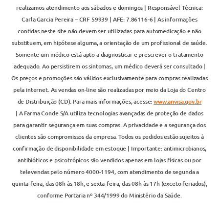
realizamos atendimento aos sábados e domingos | Responsável Técnica:
Carla Garcia Pereira – CRF 59939 | AFE: 7.86116-6 | As informações
contidas neste site não devem ser utilizadas para automedicação e não
substituem, em hipótese alguma, a orientação de um profissional de saúde.
Somente um médico está apto a diagnosticar e prescrever o tratamento
adequado. Ao persistirem os sintomas, um médico deverá ser consultado |
Os preços e promoções são válidos exclusivamente para compras realizadas
pela internet. As vendas on-line são realizadas por meio da Loja do Centro
de Distribuição (CD). Para mais informações, acesse:
www.anvisa.gov.br
| A Farma Conde S/A utiliza tecnologias avançadas de proteção de dados
para garantir segurança em suas compras. A privacidade e a segurança dos
clientes são compromissos da empresa. Todos os pedidos estão sujeitos à
confirmação de disponibilidade em estoque | Importante: antimicrobianos,
antibióticos e psicotrópicos são vendidos apenas em lojas físicas ou por
televendas pelo número 4000-1194, com atendimento de segunda a
quinta-feira, das 08h às 18h, e sexta-feira, das 08h às 17h (exceto feriados),
conforme Portaria nº 344/1999 do Ministério da Saúde.