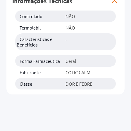
Informações Técnicas
0mg
Controlado
NÃO
r
Termolabil
NÃO
ez
Caracteristicas e
.
Benefícios
Forma Farmaceutica
Geral
Fabricante
COLIC CALM
Classe
DOR E FEBRE