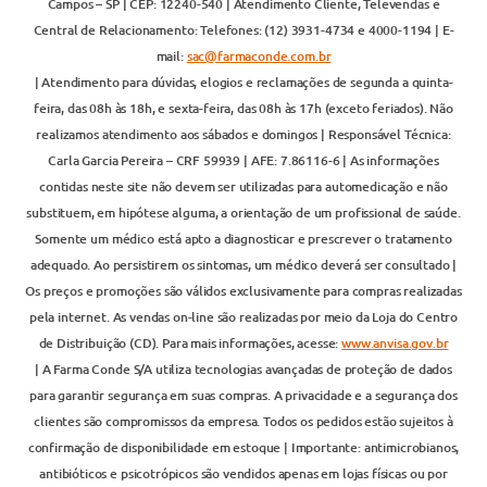
Campos – SP | CEP: 12240-540 | Atendimento Cliente, Televendas e
Central de Relacionamento: Telefones: (12) 3931-4734 e 4000-1194 | E-
mail:
sac@farmaconde.com.br
| Atendimento para dúvidas, elogios e reclamações de segunda a quinta-
feira, das 08h às 18h, e sexta-feira, das 08h às 17h (exceto feriados). Não
realizamos atendimento aos sábados e domingos | Responsável Técnica:
Carla Garcia Pereira – CRF 59939 | AFE: 7.86116-6 | As informações
contidas neste site não devem ser utilizadas para automedicação e não
substituem, em hipótese alguma, a orientação de um profissional de saúde.
Somente um médico está apto a diagnosticar e prescrever o tratamento
adequado. Ao persistirem os sintomas, um médico deverá ser consultado |
Os preços e promoções são válidos exclusivamente para compras realizadas
pela internet. As vendas on-line são realizadas por meio da Loja do Centro
de Distribuição (CD). Para mais informações, acesse:
www.anvisa.gov.br
| A Farma Conde S/A utiliza tecnologias avançadas de proteção de dados
para garantir segurança em suas compras. A privacidade e a segurança dos
clientes são compromissos da empresa. Todos os pedidos estão sujeitos à
confirmação de disponibilidade em estoque | Importante: antimicrobianos,
antibióticos e psicotrópicos são vendidos apenas em lojas físicas ou por