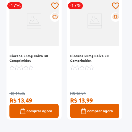
0mg
-17%
-17%
r
R
R
ez
Clorana 25mg Caixa 30
Clorana 50mg Caixa 20
Comprimidos
Comprimidos
R$ 16,35
R$ 16,91
R$ 13,49
R$ 13,99
comprar agora
comprar agora