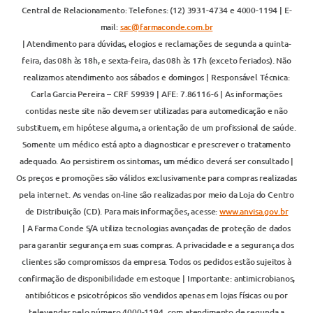
Central de Relacionamento: Telefones: (12) 3931-4734 e 4000-1194 | E-
mail:
sac@farmaconde.com.br
| Atendimento para dúvidas, elogios e reclamações de segunda a quinta-
feira, das 08h às 18h, e sexta-feira, das 08h às 17h (exceto feriados). Não
realizamos atendimento aos sábados e domingos | Responsável Técnica:
Carla Garcia Pereira – CRF 59939 | AFE: 7.86116-6 | As informações
contidas neste site não devem ser utilizadas para automedicação e não
substituem, em hipótese alguma, a orientação de um profissional de saúde.
Somente um médico está apto a diagnosticar e prescrever o tratamento
adequado. Ao persistirem os sintomas, um médico deverá ser consultado |
Os preços e promoções são válidos exclusivamente para compras realizadas
pela internet. As vendas on-line são realizadas por meio da Loja do Centro
de Distribuição (CD). Para mais informações, acesse:
www.anvisa.gov.br
| A Farma Conde S/A utiliza tecnologias avançadas de proteção de dados
para garantir segurança em suas compras. A privacidade e a segurança dos
clientes são compromissos da empresa. Todos os pedidos estão sujeitos à
confirmação de disponibilidade em estoque | Importante: antimicrobianos,
antibióticos e psicotrópicos são vendidos apenas em lojas físicas ou por
televendas pelo número 4000-1194, com atendimento de segunda a