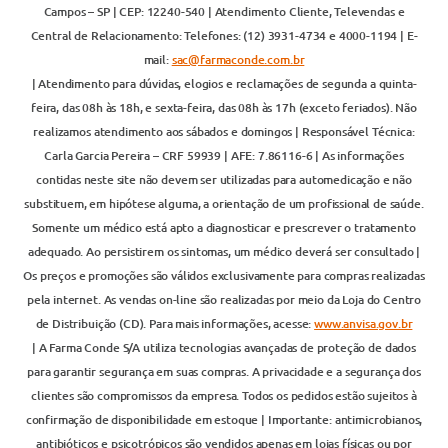
Campos – SP | CEP: 12240-540 | Atendimento Cliente, Televendas e
Central de Relacionamento: Telefones: (12) 3931-4734 e 4000-1194 | E-
mail:
sac@farmaconde.com.br
| Atendimento para dúvidas, elogios e reclamações de segunda a quinta-
feira, das 08h às 18h, e sexta-feira, das 08h às 17h (exceto feriados). Não
realizamos atendimento aos sábados e domingos | Responsável Técnica:
Carla Garcia Pereira – CRF 59939 | AFE: 7.86116-6 | As informações
contidas neste site não devem ser utilizadas para automedicação e não
substituem, em hipótese alguma, a orientação de um profissional de saúde.
Somente um médico está apto a diagnosticar e prescrever o tratamento
adequado. Ao persistirem os sintomas, um médico deverá ser consultado |
Os preços e promoções são válidos exclusivamente para compras realizadas
pela internet. As vendas on-line são realizadas por meio da Loja do Centro
de Distribuição (CD). Para mais informações, acesse:
www.anvisa.gov.br
| A Farma Conde S/A utiliza tecnologias avançadas de proteção de dados
para garantir segurança em suas compras. A privacidade e a segurança dos
clientes são compromissos da empresa. Todos os pedidos estão sujeitos à
confirmação de disponibilidade em estoque | Importante: antimicrobianos,
antibióticos e psicotrópicos são vendidos apenas em lojas físicas ou por