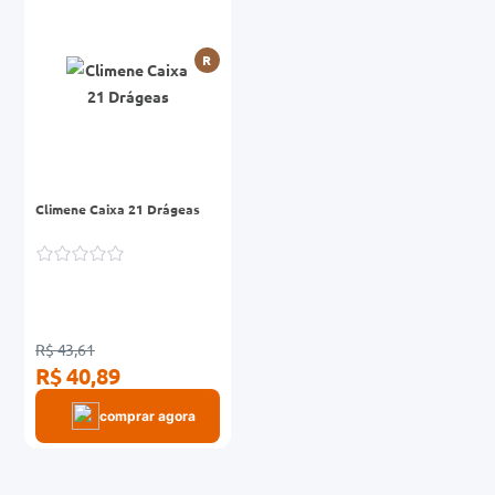
0mg
R
r
ez
Climene Caixa 21 Drágeas
R$ 43,61
R$ 40,89
comprar agora