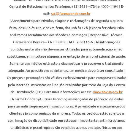
Central de Relacionamento: Telefones: (12) 3931-4734 e 4000-1194 | E-
mail:
sac@farmaconde.com.br
| Atendimento para dúvidas, elogios e reclamações de segunda a quinta-
feira, das 08h às 18h, e sexta-feira, das 08h às 17h (exceto feriados). Não
realizamos atendimento aos sábados e domingos | Responsável Técnica:
Carla Garcia Pereira – CRF 59939 | AFE: 7.86116-6 | As informações
contidas neste site não devem ser utilizadas para automedicação e não
substituem, em hipótese alguma, a orientação de um profissional de saúde.
Somente um médico está apto a diagnosticar e prescrever o tratamento
adequado. Ao persistirem os sintomas, um médico deverá ser consultado |
Os preços e promoções são válidos exclusivamente para compras realizadas
pela internet. As vendas on-line são realizadas por meio da Loja do Centro
de Distribuição (CD). Para mais informações, acesse:
www.anvisa.gov.br
| A Farma Conde S/A utiliza tecnologias avançadas de proteção de dados
para garantir segurança em suas compras. A privacidade e a segurança dos
clientes são compromissos da empresa. Todos os pedidos estão sujeitos à
confirmação de disponibilidade em estoque | Importante: antimicrobianos,
antibióticos e psicotrópicos são vendidos apenas em lojas físicas ou por