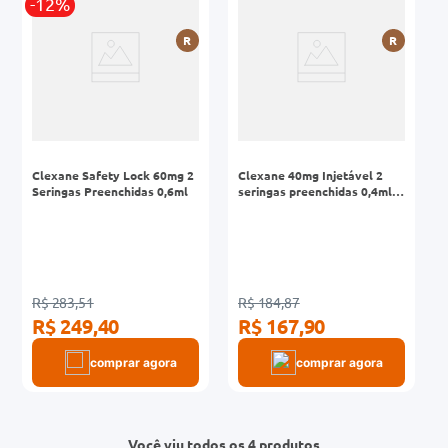
-12%
R
R
Clexane Safety Lock 60mg 2
Clexane 40mg Injetável 2
Seringas Preenchidas 0,6ml
seringas preenchidas 0,4ml +
Sistema de Segurança
R$ 283,51
R$ 184,87
R$ 249,40
R$ 167,90
comprar agora
comprar agora
Você viu todos os 4