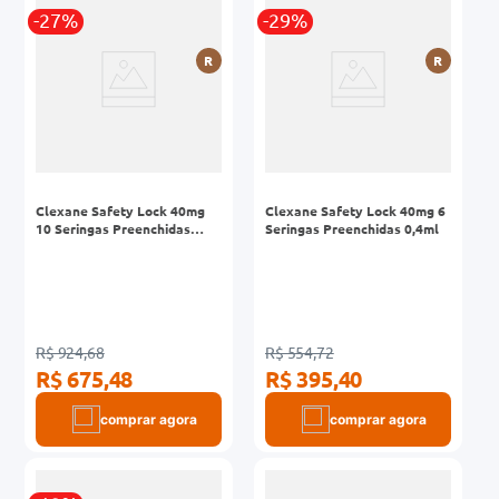
r
-27%
-29%
0mg
R
R
ez
Clexane Safety Lock 40mg
Clexane Safety Lock 40mg 6
10 Seringas Preenchidas
Seringas Preenchidas 0,4ml
0,4ml
R$ 924,68
R$ 554,72
R$ 675,48
R$ 395,40
comprar agora
comprar agora