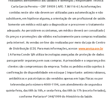
realizamos atendimento aos sábados e domingos | Responsável Técnica:
Carla Garcia Pereira – CRF 59939 | AFE: 7.86116-6 | As informações
contidas neste site não devem ser utilizadas para automedicação e não
substituem, em hipótese alguma, a orientação de um profissional de saúde.
Somente um médico está apto a diagnosticar e prescrever o tratamento
adequado. Ao persistirem os sintomas, um médico deverá ser consultado |
Os preços e promoções são válidos exclusivamente para compras realizadas
pela internet. As vendas on-line são realizadas por meio da Loja do Centro
de Distribuição (CD). Para mais informações, acesse:
www.anvisa.gov.br
| A Farma Conde S/A utiliza tecnologias avançadas de proteção de dados
para garantir segurança em suas compras. A privacidade e a segurança dos
clientes são compromissos da empresa. Todos os pedidos estão sujeitos à
confirmação de disponibilidade em estoque | Importante: antimicrobianos,
antibióticos e psicotrópicos são vendidos apenas em lojas físicas ou por
televendas pelo número 4000-1194, com atendimento de segunda a
quinta-feira, das 08h às 18h, e sexta-feira, das 08h às 17h (exceto feriados),
conforme Portaria nº 344/1999 do Ministério da Saúde.