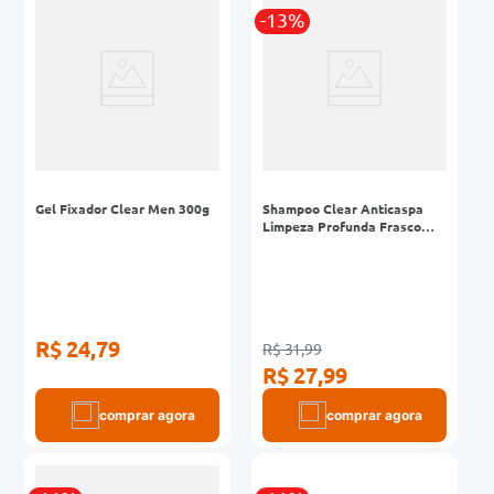
-13%
0mg
r
ez
Gel Fixador Clear Men 300g
Shampoo Clear Anticaspa
Limpeza Profunda Frasco
400ml
R$ 24,79
R$ 31,99
R$ 27,99
comprar agora
comprar agora