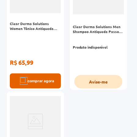
Clear Derma Solutions
Clear Derma Solutions Men
Women Tônico Antiqueda
Shampoo Antiqueda Passo1
Passo3 Frasco 60ml
Frasco 300ml
Produto indisponível
R$ 65,99
comprar agora
Avise-me