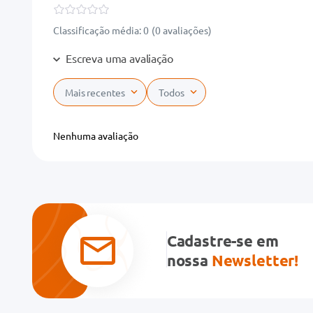
Classificação média: 0
(0 avaliações)
Escreva uma avaliação
Mais recentes
Todos
Adicionar avaliação
Nenhuma avaliação
Título
Avalie o produto de 1 a 5 estrelas
★
★
★
★
★
Cadastre-se em
Seu nome
nossa
Newsletter!