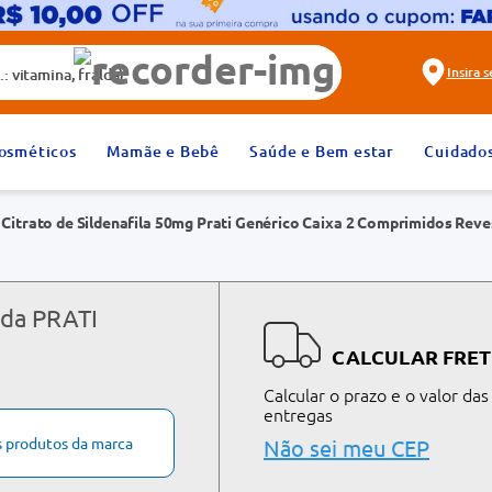
alda)
Insira 
2
º
fralda
osméticos
Mamãe e Bebê
Saúde e Bem estar
Cuidado
4
º
rosuvastatina 20mg
Citrato de Sildenafila 50mg Prati Genérico Caixa 2 Comprimidos Reve
6
º
absorvente
8
º
tadalafila 20mg
10
º
teste gravidez
 da PRATI
CALCULAR FRET
Calcular o prazo e o valor das
entregas
s produtos da marca
Não sei meu CEP