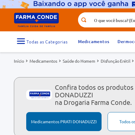
O que você busca? (Ex.: vitamina, fr
Termos mais buscados
1
º
medicamento
Medicamentos
Dermoc
3
º
tadalafila 5mg
Medicamentos
Saúde do Homem
Disfunção Erétil
5
º
dipirona
7
º
vitamina d
9
º
protetor solar
Confira todos os produtos
DONADUZZI
na Drogaria Farma Conde.
Medicamentos PRATI DONADUZZI
Todos o