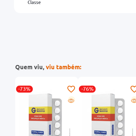
Classe
Quem viu,
viu também:
-73%
-76%
R
G
G