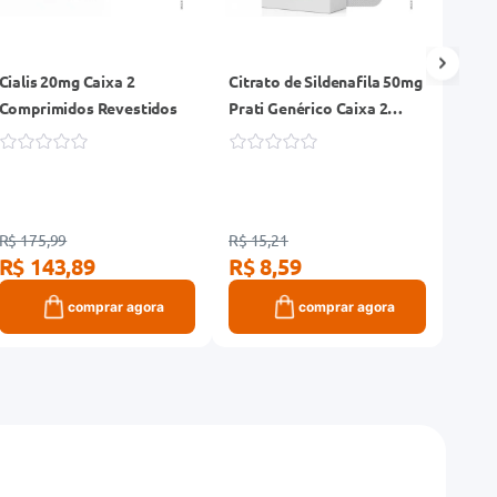
Cialis 20mg Caixa 2
Citrato de Sildenafila 50mg
Ciali
Comprimidos Revestidos
Prati Genérico Caixa 2
Comp
Comprimidos Revestidos
R$ 175,99
R$ 15,21
R$ 88
R$ 143,89
R$ 8,59
R$ 
comprar agora
comprar agora