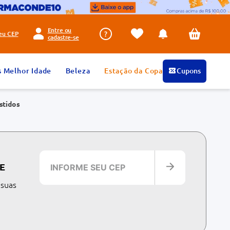
Entre ou
seu
CEP
cadastre-se
s Melhor Idade
Beleza
Estação da Copa
Cupons
stidos
E
 suas