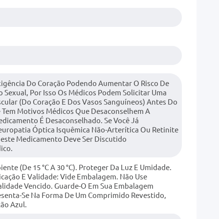
xigência Do Coração Podendo Aumentar O Risco De
 Sexual, Por Isso Os Médicos Podem Solicitar Uma
scular (do Coração E Dos Vasos Sanguíneos) Antes Do
ê Tem Motivos Médicos Que Desaconselhem A
Medicamento É Desaconselhado. Se Você Já
ropatia Óptica Isquêmica Não-Arterítica Ou Retinite
Deste Medicamento Deve Ser Discutido
ico.
te (de 15 °C A 30 °C). Proteger Da Luz E Umidade.
icação E Validade: Vide Embalagem. Não Use
lidade Vencido. Guarde-O Em Sua Embalagem
esenta-Se Na Forma De Um Comprimido Revestido,
ção Azul.