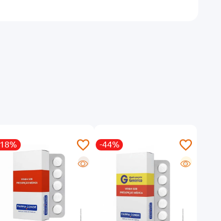
-18%
-44%
-13
R
G