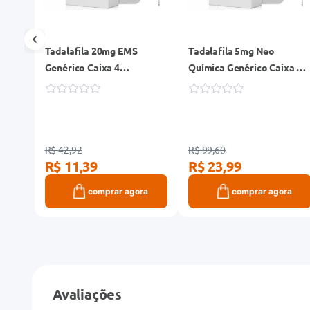
Tadalafila 20mg EMS
Tadalafila 5mg Neo
dos
Genérico Caixa 4
Química Genérico Caixa 28
Comprimidos Revestidos
Comprimidos Revestidos
R$ 42,92
R$ 99,60
R$ 11,39
R$ 23,99
ra
comprar agora
comprar agora
Avaliações