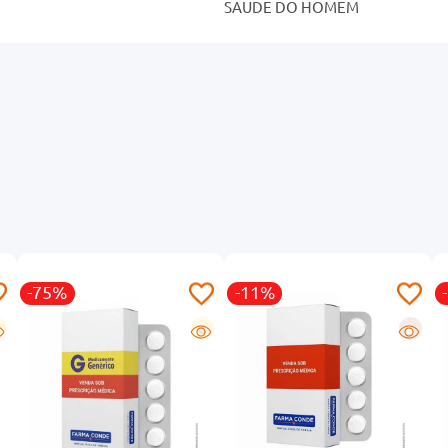
SAUDE DO HOMEM
-75%
-11%
G
R