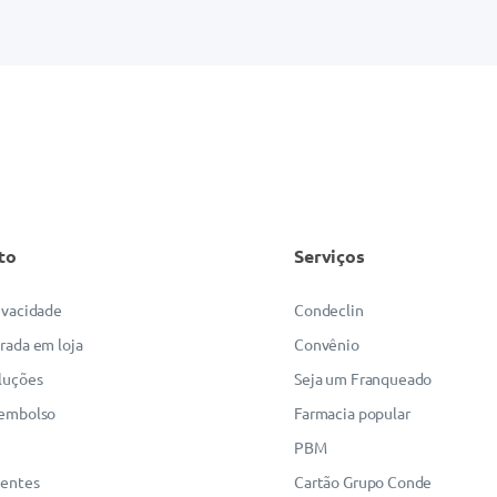
to
Serviços
rivacidade
Condeclin
irada em loja
Convênio
luções
Seja um Franqueado
eembolso
Farmacia popular
PBM
uentes
Cartão Grupo Conde