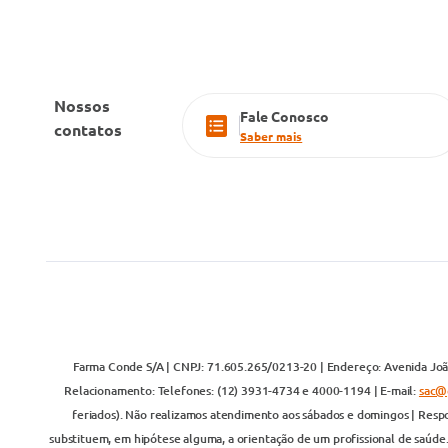
Nossos
Fale Conosco
contatos
Saber mais
Farma Conde S/A | CNPJ: 71.605.265/0213-20 | Endereço: Avenida João
Relacionamento: Telefones: (12) 3931-4734 e 4000-1194 | E-mail:
sac@
feriados). Não realizamos atendimento aos sábados e domingos | Respo
substituem, em hipótese alguma, a orientação de um profissional de saúde