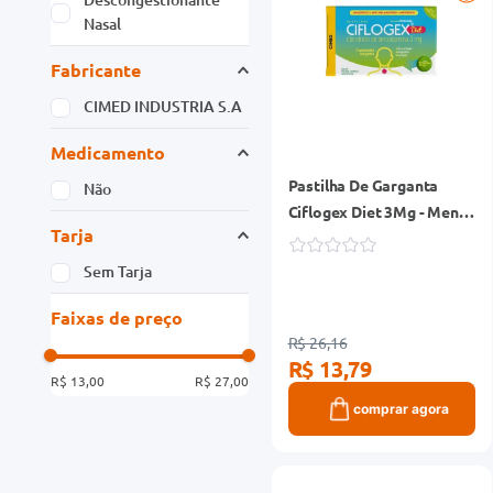
Nasal
Fabricante
CIMED INDUSTRIA S.A
Medicamento
Pastilha De Garganta
Não
Ciflogex Diet 3Mg - Menta
Tarja
E Limao 12 Pastilhas
Sem Tarja
Faixas de preço
R$ 26,16
R$ 13,79
R$ 13,00
R$ 27,00
comprar agora