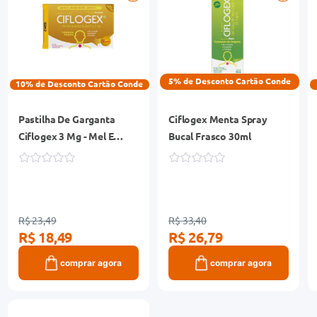
5% de Desconto Cartão Conde
10% de Desconto Cartão Conde
Pastilha De Garganta
Ciflogex Menta Spray
Ciflogex 3 Mg - Mel E
Bucal Frasco 30ml
Limao 12 Pastilhas
R$ 23,49
R$ 33,40
R$ 18,49
R$ 26,79
comprar agora
comprar agora