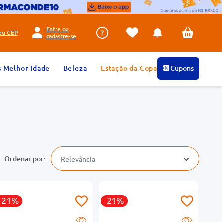
Entre ou
seu
CEP
cadastre-se
s Melhor Idade
Beleza
Estação da Copa
Cupons
Relevância
-21%
-21%