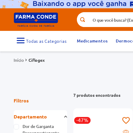
O que você busca? (Ex.: vitamina, fr
Termos mais buscados
1
º
medicamento
Medicamentos
Dermoc
3
º
tadalafila 5mg
Ciflogex
5
º
dipirona
7
º
vitamina d
9
º
protetor solar
7
produtos
Filtros
Departamento
-47%
Dor de Garganta
Descongestionante