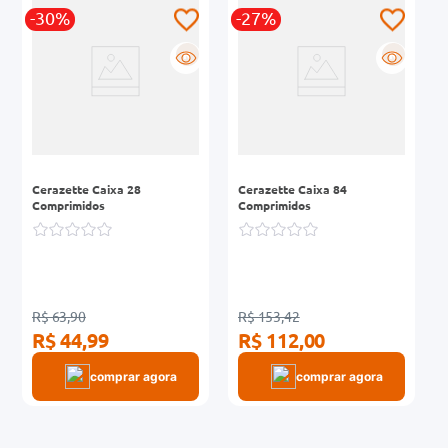
-30%
-27%
0mg
R
R
r
ez
Cerazette Caixa 28
Cerazette Caixa 84
Comprimidos
Comprimidos
R$ 63,90
R$ 153,42
R$ 44,99
R$ 112,00
comprar agora
comprar agora