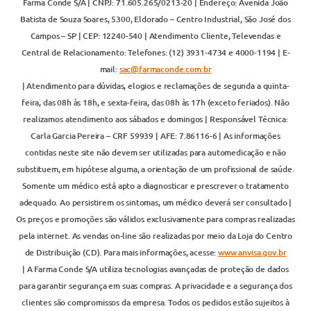
Farma Conde S/A | CNPJ: 71.605.265/0213-20 | Endereço: Avenida João
Batista de Souza Soares, 5300, Eldorado – Centro Industrial, São José dos
Campos – SP | CEP: 12240-540 | Atendimento Cliente, Televendas e
Central de Relacionamento: Telefones: (12) 3931-4734 e 4000-1194 | E-
mail:
sac@farmaconde.com.br
| Atendimento para dúvidas, elogios e reclamações de segunda a quinta-
feira, das 08h às 18h, e sexta-feira, das 08h às 17h (exceto feriados). Não
realizamos atendimento aos sábados e domingos | Responsável Técnica:
Carla Garcia Pereira – CRF 59939 | AFE: 7.86116-6 | As informações
contidas neste site não devem ser utilizadas para automedicação e não
substituem, em hipótese alguma, a orientação de um profissional de saúde.
Somente um médico está apto a diagnosticar e prescrever o tratamento
adequado. Ao persistirem os sintomas, um médico deverá ser consultado |
Os preços e promoções são válidos exclusivamente para compras realizadas
pela internet. As vendas on-line são realizadas por meio da Loja do Centro
de Distribuição (CD). Para mais informações, acesse:
www.anvisa.gov.br
| A Farma Conde S/A utiliza tecnologias avançadas de proteção de dados
para garantir segurança em suas compras. A privacidade e a segurança dos
clientes são compromissos da empresa. Todos os pedidos estão sujeitos à