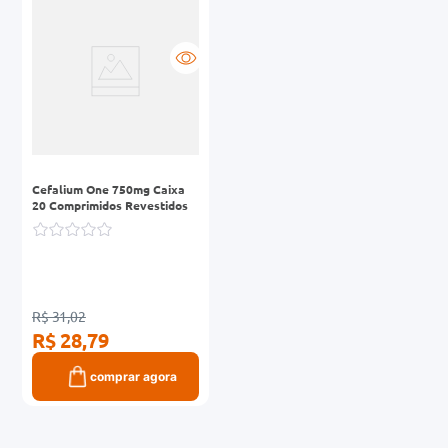
0mg
r
ez
Cefalium One 750mg Caixa
20 Comprimidos Revestidos
R$ 31,02
R$ 28,79
comprar agora