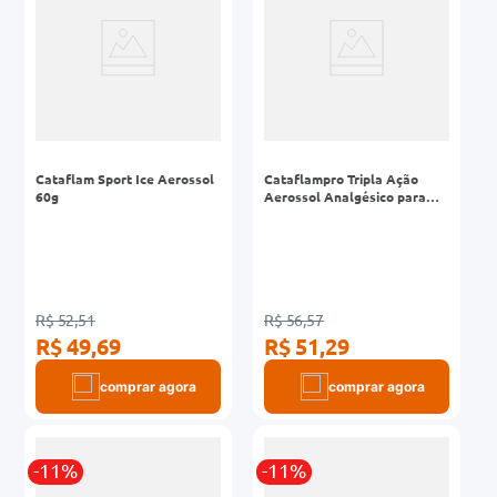
Cataflam Sport Ice Aerossol
Cataflampro Tripla Ação
60g
Aerossol Analgésico para
Tratamento da Inflamação e
Dor Muscular 85ml
R$ 52,51
R$ 56,57
R$ 49,69
R$ 51,29
comprar agora
comprar agora
-11%
-11%