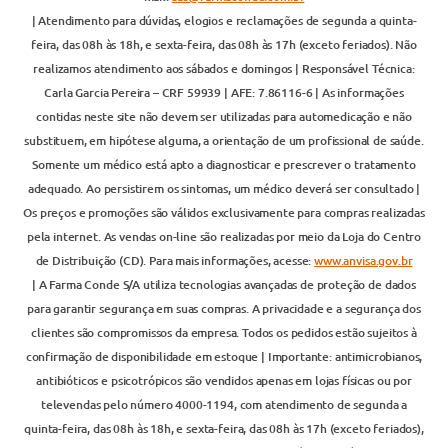
| Atendimento para dúvidas, elogios e reclamações de segunda a quinta-
feira, das 08h às 18h, e sexta-feira, das 08h às 17h (exceto feriados). Não
realizamos atendimento aos sábados e domingos | Responsável Técnica:
Carla Garcia Pereira – CRF 59939 | AFE: 7.86116-6 | As informações
contidas neste site não devem ser utilizadas para automedicação e não
substituem, em hipótese alguma, a orientação de um profissional de saúde.
Somente um médico está apto a diagnosticar e prescrever o tratamento
adequado. Ao persistirem os sintomas, um médico deverá ser consultado |
Os preços e promoções são válidos exclusivamente para compras realizadas
pela internet. As vendas on-line são realizadas por meio da Loja do Centro
de Distribuição (CD). Para mais informações, acesse:
www.anvisa.gov.br
| A Farma Conde S/A utiliza tecnologias avançadas de proteção de dados
para garantir segurança em suas compras. A privacidade e a segurança dos
clientes são compromissos da empresa. Todos os pedidos estão sujeitos à
confirmação de disponibilidade em estoque | Importante: antimicrobianos,
antibióticos e psicotrópicos são vendidos apenas em lojas físicas ou por
televendas pelo número 4000-1194, com atendimento de segunda a
quinta-feira, das 08h às 18h, e sexta-feira, das 08h às 17h (exceto feriados),