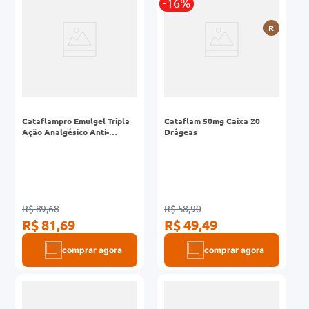
-16%
R
Cataflampro Emulgel Tripla
Cataflam 50mg Caixa 20
Ação Analgésico Anti-
Drágeas
Inflamatório para
Tratamento da Inflamação
Muscular 150g
R$ 89,68
R$ 58,90
R$ 81,69
R$ 49,49
comprar agora
comprar agora