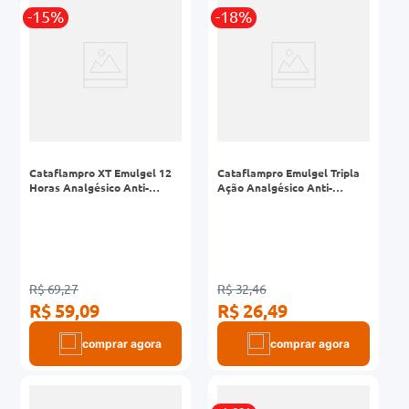
r
-15%
-18%
0mg
ez
Cataflampro XT Emulgel 12
Cataflampro Emulgel Tripla
Horas Analgésico Anti-
Ação Analgésico Anti-
Inflamatório para
Inflamatório para
Tratamento da Inflamação
Tratamento da Inflamação e
Muscular e Dor Nas
Dor Muscular 30g
Articulações 50g
R$ 69,27
R$ 32,46
R$ 59,09
R$ 26,49
comprar agora
comprar agora