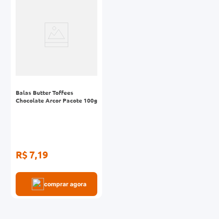
0mg
r
ez
Balas Butter Toffees
Chocolate Arcor Pacote 100g
R$ 7,19
comprar agora