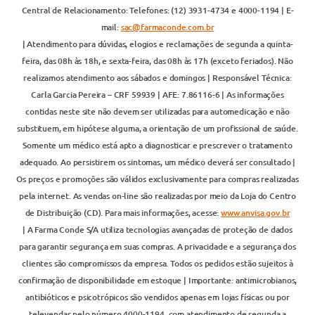
Central de Relacionamento: Telefones: (12) 3931-4734 e 4000-1194 | E-
mail:
sac@farmaconde.com.br
| Atendimento para dúvidas, elogios e reclamações de segunda a quinta-
feira, das 08h às 18h, e sexta-feira, das 08h às 17h (exceto feriados). Não
realizamos atendimento aos sábados e domingos | Responsável Técnica:
Carla Garcia Pereira – CRF 59939 | AFE: 7.86116-6 | As informações
contidas neste site não devem ser utilizadas para automedicação e não
substituem, em hipótese alguma, a orientação de um profissional de saúde.
Somente um médico está apto a diagnosticar e prescrever o tratamento
adequado. Ao persistirem os sintomas, um médico deverá ser consultado |
Os preços e promoções são válidos exclusivamente para compras realizadas
pela internet. As vendas on-line são realizadas por meio da Loja do Centro
de Distribuição (CD). Para mais informações, acesse:
www.anvisa.gov.br
| A Farma Conde S/A utiliza tecnologias avançadas de proteção de dados
para garantir segurança em suas compras. A privacidade e a segurança dos
clientes são compromissos da empresa. Todos os pedidos estão sujeitos à
confirmação de disponibilidade em estoque | Importante: antimicrobianos,
antibióticos e psicotrópicos são vendidos apenas em lojas físicas ou por
televendas pelo número 4000-1194, com atendimento de segunda a