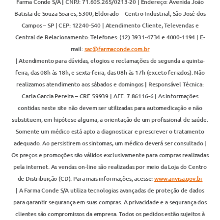
Farma Conde S/A | CNPJ: 71.605.265/0213-20 | Endereço: Avenida João
Batista de Souza Soares, 5300, Eldorado – Centro Industrial, São José dos
Campos – SP | CEP: 12240-540 | Atendimento Cliente, Televendas e
Central de Relacionamento: Telefones: (12) 3931-4734 e 4000-1194 | E-
mail:
sac@farmaconde.com.br
| Atendimento para dúvidas, elogios e reclamações de segunda a quinta-
feira, das 08h às 18h, e sexta-feira, das 08h às 17h (exceto feriados). Não
realizamos atendimento aos sábados e domingos | Responsável Técnica:
Carla Garcia Pereira – CRF 59939 | AFE: 7.86116-6 | As informações
contidas neste site não devem ser utilizadas para automedicação e não
substituem, em hipótese alguma, a orientação de um profissional de saúde.
Somente um médico está apto a diagnosticar e prescrever o tratamento
adequado. Ao persistirem os sintomas, um médico deverá ser consultado |
Os preços e promoções são válidos exclusivamente para compras realizadas
pela internet. As vendas on-line são realizadas por meio da Loja do Centro
de Distribuição (CD). Para mais informações, acesse:
www.anvisa.gov.br
| A Farma Conde S/A utiliza tecnologias avançadas de proteção de dados
para garantir segurança em suas compras. A privacidade e a segurança dos
clientes são compromissos da empresa. Todos os pedidos estão sujeitos à