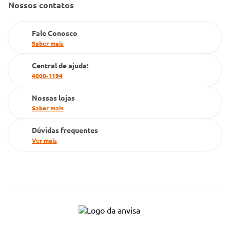
Nossos contatos
Farmacia popular
PBM
Fale Conosco
Saber mais
Cartão Grupo Conde
Central de ajuda:
Televendas
4000-1194
Nossas lojas
Saber mais
Dúvidas frequentes
Ver mais