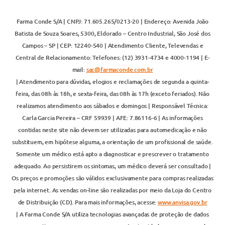
Farma Conde S/A | CNPJ: 71.605.265/0213-20 | Endereço: Avenida João
Batista de Souza Soares, 5300, Eldorado – Centro Industrial, São José dos
Campos – SP | CEP: 12240-540 | Atendimento Cliente, Televendas e
Central de Relacionamento: Telefones: (12) 3931-4734 e 4000-1194 | E-
mail:
sac@farmaconde.com.br
| Atendimento para dúvidas, elogios e reclamações de segunda a quinta-
feira, das 08h às 18h, e sexta-feira, das 08h às 17h (exceto feriados). Não
realizamos atendimento aos sábados e domingos | Responsável Técnica:
Carla Garcia Pereira – CRF 59939 | AFE: 7.86116-6 | As informações
contidas neste site não devem ser utilizadas para automedicação e não
substituem, em hipótese alguma, a orientação de um profissional de saúde.
Somente um médico está apto a diagnosticar e prescrever o tratamento
adequado. Ao persistirem os sintomas, um médico deverá ser consultado |
Os preços e promoções são válidos exclusivamente para compras realizadas
pela internet. As vendas on-line são realizadas por meio da Loja do Centro
de Distribuição (CD). Para mais informações, acesse:
www.anvisa.gov.br
| A Farma Conde S/A utiliza tecnologias avançadas de proteção de dados