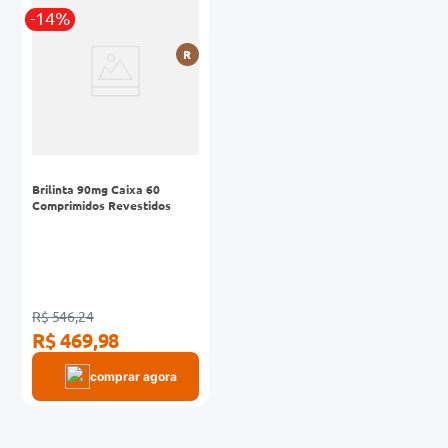
-14%
0mg
R
r
ez
Brilinta 90mg Caixa 60
Comprimidos Revestidos
R$ 546,24
R$ 469,98
comprar agora