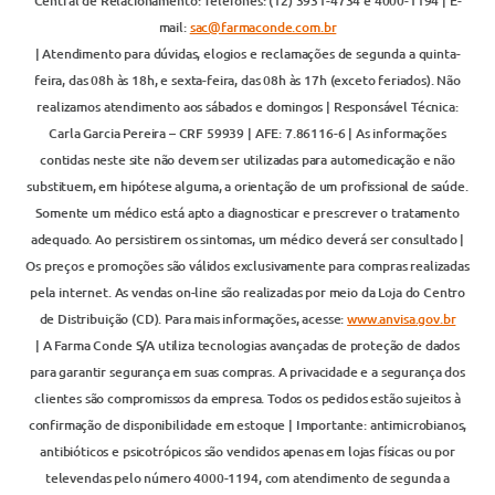
Central de Relacionamento: Telefones: (12) 3931-4734 e 4000-1194 | E-
mail:
sac@farmaconde.com.br
| Atendimento para dúvidas, elogios e reclamações de segunda a quinta-
feira, das 08h às 18h, e sexta-feira, das 08h às 17h (exceto feriados). Não
realizamos atendimento aos sábados e domingos | Responsável Técnica:
Carla Garcia Pereira – CRF 59939 | AFE: 7.86116-6 | As informações
contidas neste site não devem ser utilizadas para automedicação e não
substituem, em hipótese alguma, a orientação de um profissional de saúde.
Somente um médico está apto a diagnosticar e prescrever o tratamento
adequado. Ao persistirem os sintomas, um médico deverá ser consultado |
Os preços e promoções são válidos exclusivamente para compras realizadas
pela internet. As vendas on-line são realizadas por meio da Loja do Centro
de Distribuição (CD). Para mais informações, acesse:
www.anvisa.gov.br
| A Farma Conde S/A utiliza tecnologias avançadas de proteção de dados
para garantir segurança em suas compras. A privacidade e a segurança dos
clientes são compromissos da empresa. Todos os pedidos estão sujeitos à
confirmação de disponibilidade em estoque | Importante: antimicrobianos,
antibióticos e psicotrópicos são vendidos apenas em lojas físicas ou por
televendas pelo número 4000-1194, com atendimento de segunda a