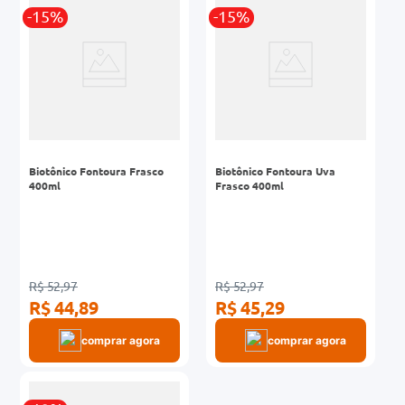
-15%
-15%
0mg
r
ez
Biotônico Fontoura Frasco
Biotônico Fontoura Uva
400ml
Frasco 400ml
R$ 52,97
R$ 52,97
R$ 44,89
R$ 45,29
comprar agora
comprar agora