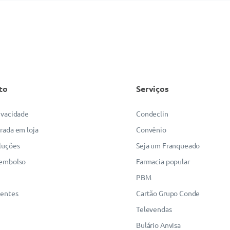
to
Serviços
rivacidade
Condeclin
irada em loja
Convênio
luções
Seja um Franqueado
eembolso
Farmacia popular
PBM
uentes
Cartão Grupo Conde
Televendas
Bulário Anvisa