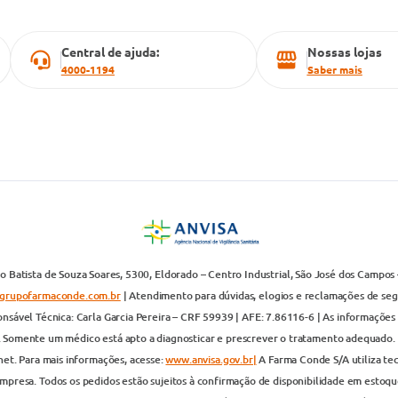
Central de ajuda:
Nossas lojas
4000-1194
Saber mais
 Batista de Souza Soares, 5300, Eldorado – Centro Industrial, São José dos Campos 
grupofarmaconde.com.br
| Atendimento para dúvidas, elogios e reclamações de segun
nsável Técnica: Carla Garcia Pereira – CRF 59939 | AFE: 7.86116-6 | As informações 
. Somente um médico está apto a diagnosticar e prescrever o tratamento adequado. 
net. Para mais informações, acesse:
www.anvisa.gov.br|
A Farma Conde S/A utiliza te
presa. Todos os pedidos estão sujeitos à confirmação de disponibilidade em estoque