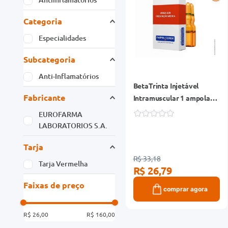
Categoria
Especialidades
Subcategoria
Anti-Inflamatórios
BetaTrinta Injetável
Fabricante
Intramuscular 1 ampola
1ml + Seringa
EUROFARMA
LABORATORIOS S.A.
Tarja
R$ 33,18
Tarja Vermelha
R$ 26,79
Faixas de preço
comprar agora
R$ 26,00
R$ 160,00