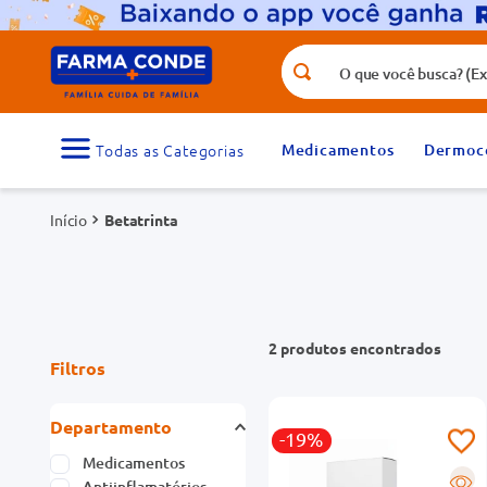
O que você busca? (Ex.: vitamina, fr
Termos mais buscados
1
º
medicamento
Medicamentos
Dermoc
3
º
tadalafila 5mg
Betatrinta
5
º
dipirona
7
º
vitamina d
9
º
protetor solar
2
produtos
Filtros
Departamento
-19%
Medicamentos
R
Antiinflamatórios