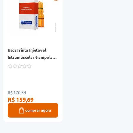
BetaTrinta Injetável
Intramuscular 6 ampolas
1ml
R$ 170,54
R$ 159,69
comprar agora