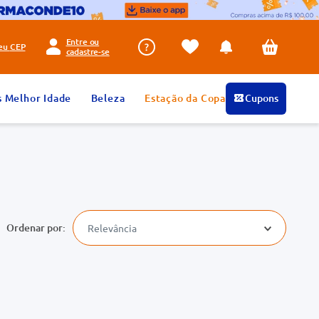
Entre ou
seu
CEP
cadastre-se
s Melhor Idade
Beleza
Estação da Copa
Cupons
Relevância