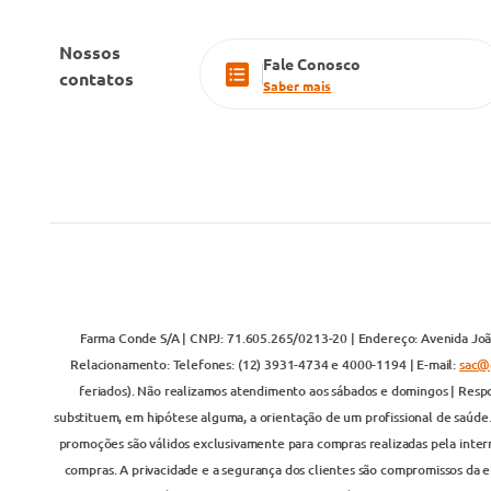
Nossos
Fale Conosco
contatos
Saber mais
Farma Conde S/A | CNPJ: 71.605.265/0213-20 | Endereço: Avenida João
Relacionamento: Telefones: (12) 3931-4734 e 4000-1194 | E-mail:
sac@
feriados). Não realizamos atendimento aos sábados e domingos | Respo
substituem, em hipótese alguma, a orientação de um profissional de saúde
promoções são válidos exclusivamente para compras realizadas pela inter
compras. A privacidade e a segurança dos clientes são compromissos da em