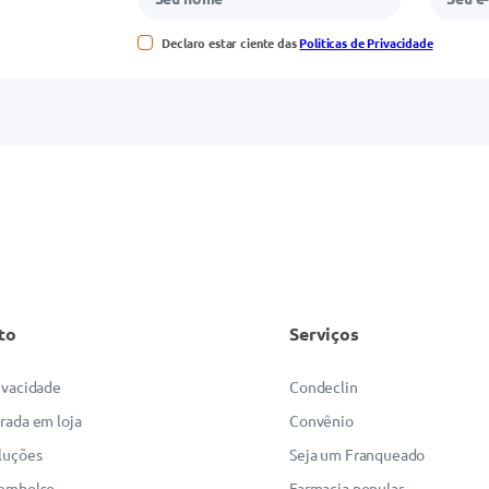
Declaro estar ciente das
Políticas de Privacidade
to
Serviços
rivacidade
Condeclin
irada em loja
Convênio
luções
Seja um Franqueado
eembolso
Farmacia popular