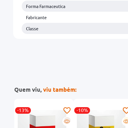
Forma Farmaceutica
Fabricante
Classe
Quem viu,
viu também:
-13%
-10%
R
G