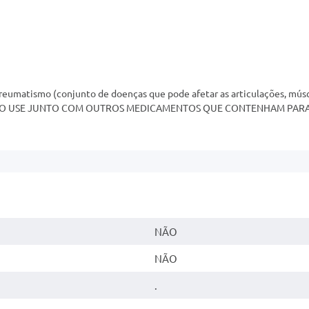
matismo (conjunto de doenças que pode afetar as articulações, múscul
ios)."NÃO USE JUNTO COM OUTROS MEDICAMENTOS QUE CONTENHAM P
NÃO
NÃO
.