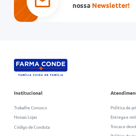
Seu nome
nossa
Newsletter!
Endereço de email
Escreva uma avaliação
Institucional
Atendimen
ENVIAR AVALIAÇÃO
Trabalhe Conosco
Política de p
Nossas Lojas
Entrega e ret
Trocas e devo
Código de Conduta
Política de r