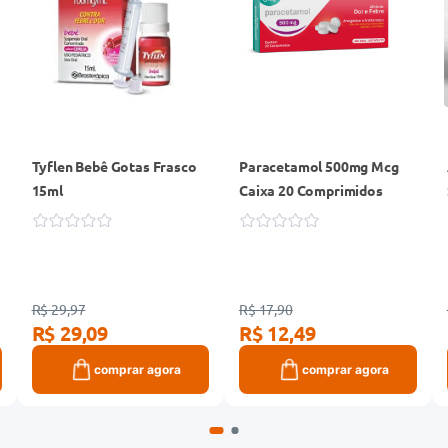
Tyflen Bebê Gotas Frasco
Paracetamol 500mg Mcg
o
15ml
Caixa 20 Comprimidos
R$ 29,97
R$ 17,90
R$ 29,09
R$ 12,49
comprar agora
comprar agora