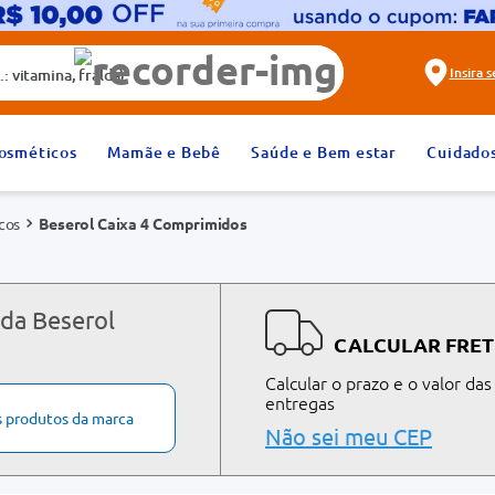
alda)
Insira 
2
º
fralda
osméticos
Mamãe e Bebê
Saúde e Bem estar
Cuidado
4
º
rosuvastatina 20mg
cos
Beserol Caixa 4 Comprimidos
6
º
absorvente
8
º
tadalafila 20mg
10
º
teste gravidez
 da Beserol
CALCULAR FRET
Calcular o prazo e o valor das
entregas
s produtos da marca
Não sei meu CEP