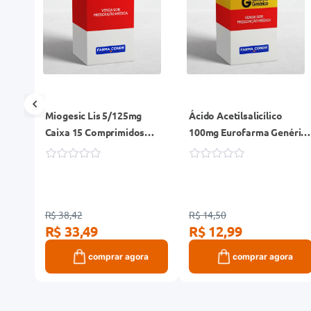
e 2
Miogesic Lis 5/125mg
Ácido Acetilsalicílico
Caixa 15 Comprimidos
100mg Eurofarma Genéric
Revestidos
30 Comprimidos
R$ 38,42
R$ 14,50
R$ 33,49
R$ 12,99
ra
comprar agora
comprar agora