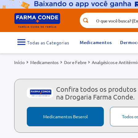
O que você busca? (Ex.: vitamina, fr
Termos mais buscados
1
º
medicamento
Medicamentos
Dermoc
3
º
tadalafila 5mg
Medicamentos
Dor e Febre
Analgésicos e Antitérmi
5
º
dipirona
7
º
vitamina d
9
º
protetor solar
Confira todos os produtos
na Drogaria Farma Conde.
Medicamentos Beserol
Todos o