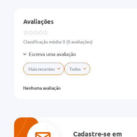
Avaliações
Classificação média: 0
(0 avaliações)
Escreva uma avaliação
Mais recentes
Todos
Adicionar avaliação
Nenhuma avaliação
Título
Avalie o produto de 1 a 5 estrelas
★
★
★
★
★
Cadastre-se em