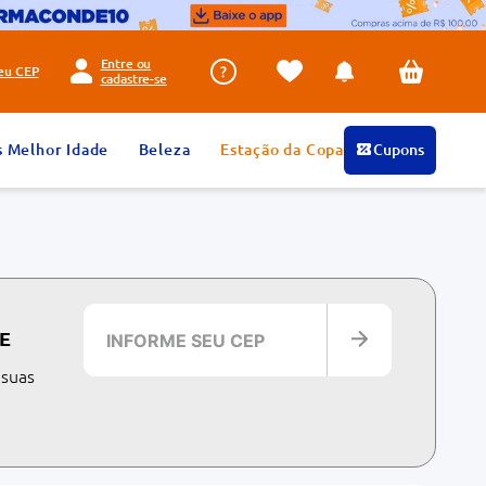
Entre ou
seu
CEP
cadastre-se
s Melhor Idade
Beleza
Estação da Copa
Cupons
E
 suas