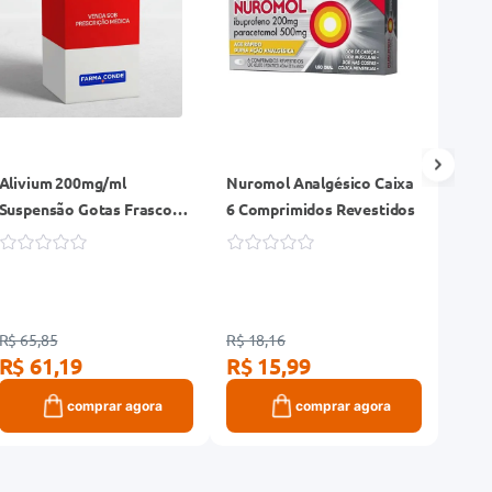
Alivium 200mg/ml
Nuromol Analgésico Caixa
Dola
Suspensão Gotas Frasco
6 Comprimidos Revestidos
Caix
20ml
Reve
R$ 65,85
R$ 18,16
R$ 55
R$ 61,19
R$ 15,99
R$ 
comprar agora
comprar agora