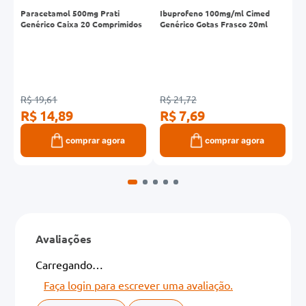
g
Paracetamol 500mg Prati
Ibuprofeno 100mg/ml Cimed
B
6
Genérico Caixa 20 Comprimidos
Genérico Gotas Frasco 20ml
R$ 19,61
R$ 21,72
R
R$ 14,89
R$ 7,69
R
comprar agora
comprar agora
Avaliações
Carregando…
Faça login para escrever uma avaliação.