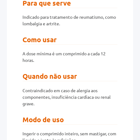
Para que serve
0mg
Indicado para tratamento de reumatismo, como
lombalgia e artrite.
r
ez
Como usar
A dose mínima é um comprimido a cada 12
horas.
Quando não usar
Contraindicado em caso de alergia aos
componentes, insuficiência cardíaca ou renal
grave.
Modo de uso
Ingerir o comprimido inteiro, sem mastigar, com
líquido e junto às refeições.