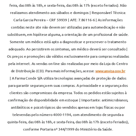
feira, das 08h às 18h, e sexta-feira, das 08h às 17h (exceto feriados). Não
realizamos atendimento aos sábados e domingos | Responsável Técnica:
Carla Garcia Pereira – CRF 59939 | AFE: 7.86116-6 | As informações
contidas neste site não devem ser utilizadas para automedicação e não
substituem, em hipótese alguma, a orientação de um profissional de saúde.
Somente um médico está apto a diagnosticar e prescrever o tratamento
adequado. Ao persistirem os sintomas, um médico deverá ser consultado |
Os preços e promoções são válidos exclusivamente para compras realizadas
pela internet. As vendas on-line são realizadas por meio da Loja do Centro
de Distribuição (CD). Para mais informações, acesse:
www.anvisa.gov.br
| A Farma Conde S/A utiliza tecnologias avançadas de proteção de dados
para garantir segurança em suas compras. A privacidade e a segurança dos
clientes são compromissos da empresa. Todos os pedidos estão sujeitos à
confirmação de disponibilidade em estoque | Importante: antimicrobianos,
antibióticos e psicotrópicos são vendidos apenas em lojas físicas ou por
televendas pelo número 4000-1194, com atendimento de segunda a
quinta-feira, das 08h às 18h, e sexta-feira, das 08h às 17h (exceto feriados),
conforme Portaria nº 344/1999 do Ministério da Saúde.