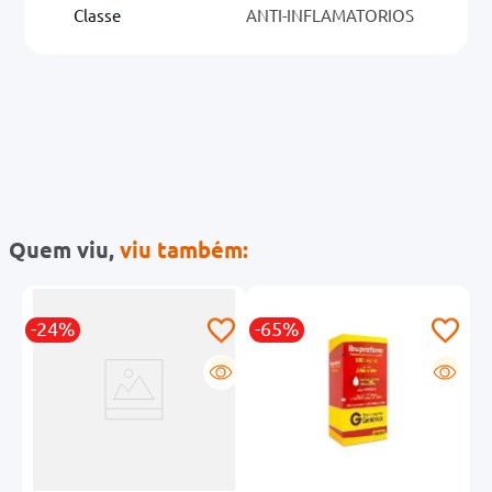
Classe
ANTI-INFLAMATORIOS
Quem viu,
viu também:
-24%
-65%
-
G
G
G