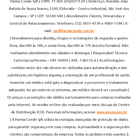
Farma Conde S/A | CNPJ: 71.605.265/0213-20 | Endereço: Avenida João
Batista de Souza Soares, 5300, Eldorado – Centro Industrial, São José dos
Campos – SP | CEP: 12240-540 | Atendimento Cliente, Televendas e
Central de Relacionamento: Telefones: (12) 3931-4734 e 4000-1194 | E-
mail:
sac@farmaconde.com.br
| Atendimento para dúvidas, elogios e reclamações de segunda a quinta-
feira, das 08h às 18h, e sexta-feira, das 08h às 17h (exceto feriados). Não
realizamos atendimento aos sábados e domingos | Responsável Técnica:
Carla Garcia Pereira – CRF 59939 | AFE: 7.86116-6 | As informações
contidas neste site não devem ser utilizadas para automedicação e não
substituem, em hipótese alguma, a orientação de um profissional de saúde.
Somente um médico está apto a diagnosticar e prescrever o tratamento
adequado. Ao persistirem os sintomas, um médico deverá ser consultado |
Os preços e promoções são válidos exclusivamente para compras realizadas
pela internet. As vendas on-line são realizadas por meio da Loja do Centro
de Distribuição (CD). Para mais informações, acesse:
www.anvisa.gov.br
| A Farma Conde S/A utiliza tecnologias avançadas de proteção de dados
para garantir segurança em suas compras. A privacidade e a segurança dos
clientes são compromissos da empresa. Todos os pedidos estão sujeitos à