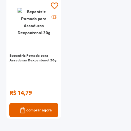
0mg
r
ez
Bepantriz Pomada para
Assaduras Dexpantenol 30g
R$ 14,79
comprar agora