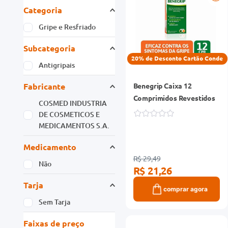
Categoria
Gripe e Resfriado
Subcategoria
20% de Desconto Cartão Conde
Antigripais
Fabricante
Benegrip Caixa 12
Comprimidos Revestidos
COSMED INDUSTRIA
DE COSMETICOS E
MEDICAMENTOS S.A.
Medicamento
R$ 29,49
Não
R$ 21,26
Tarja
comprar agora
Sem Tarja
Faixas de preço