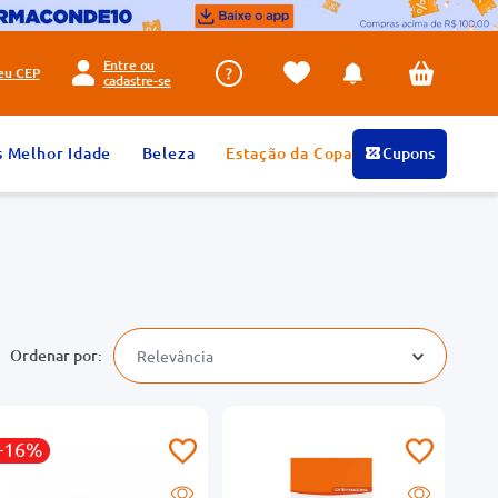
Entre ou
seu
CEP
cadastre-se
s Melhor Idade
Beleza
Estação da Copa
Cupons
Relevância
-16%