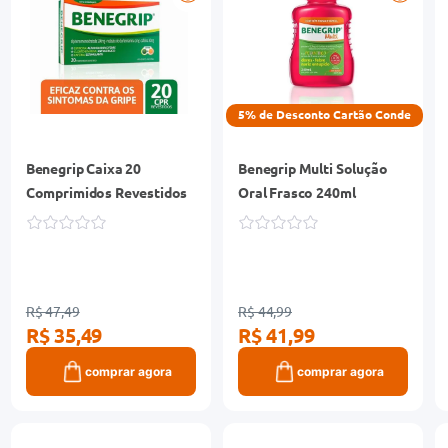
5% de Desconto Cartão Conde
Benegrip Caixa 20
Benegrip Multi Solução
Comprimidos Revestidos
Oral Frasco 240ml
R$ 47,49
R$ 44,99
R$ 35,49
R$ 41,99
comprar agora
comprar agora