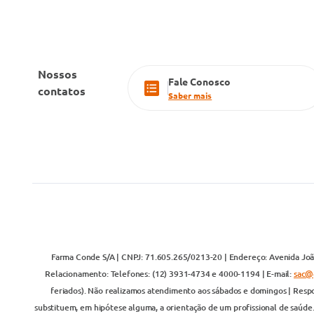
Nossos
Fale Conosco
contatos
Saber mais
Farma Conde S/A | CNPJ: 71.605.265/0213-20 | Endereço: Avenida João
Relacionamento: Telefones: (12) 3931-4734 e 4000-1194 | E-mail:
sac@
feriados). Não realizamos atendimento aos sábados e domingos | Respo
substituem, em hipótese alguma, a orientação de um profissional de saúde