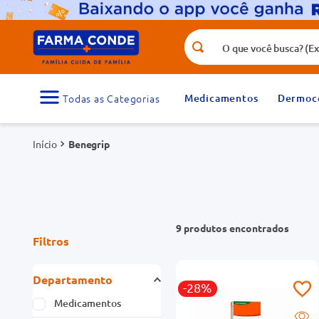
O que você busca? (Ex.: vitamina, fr
Termos mais buscados
1
º
medicamento
Medicamentos
Dermoc
3
º
tadalafila 5mg
Benegrip
5
º
rosuvastatina 20mg
7
º
vitamina d
9
º
protetor solar
9
produtos
Filtros
Departamento
-28%
Medicamentos