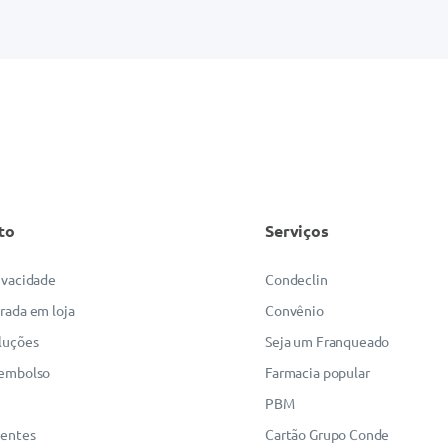
to
Serviços
rivacidade
Condeclin
irada em loja
Convênio
luções
Seja um Franqueado
eembolso
Farmacia popular
PBM
uentes
Cartão Grupo Conde