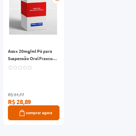
Azox 20mg/ml Pó para
Suspensão Oral Frasco
45ml + Seringa Dosadora
R$ 31,77
R$ 28,89
comprar agora