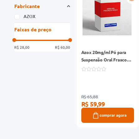
Fabricante
AZOX
Faixas de preço
R$ 28,00
R$ 60,00
Azox 20mg/ml Pó para
Suspensão Oral Frasco
100ml + Seringa Dosadora
R$ 65,88
R$ 59,99
comprar agora