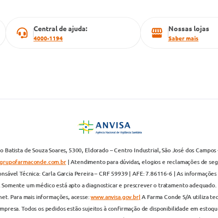
Central de ajuda:
Nossas lojas
4000-1194
Saber mais
 Batista de Souza Soares, 5300, Eldorado – Centro Industrial, São José dos Campos 
grupofarmaconde.com.br
| Atendimento para dúvidas, elogios e reclamações de segun
nsável Técnica: Carla Garcia Pereira – CRF 59939 | AFE: 7.86116-6 | As informações 
. Somente um médico está apto a diagnosticar e prescrever o tratamento adequado. 
net. Para mais informações, acesse:
www.anvisa.gov.br|
A Farma Conde S/A utiliza te
presa. Todos os pedidos estão sujeitos à confirmação de disponibilidade em estoque