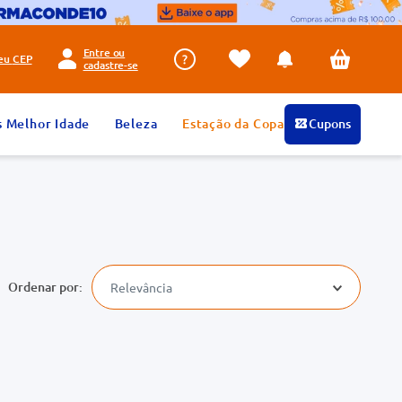
Entre ou
seu
CEP
cadastre-se
s Melhor Idade
Beleza
Estação da Copa
Cupons
Relevância