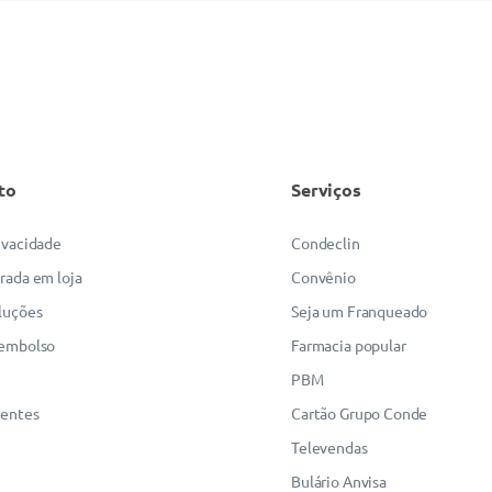
to
Serviços
rivacidade
Condeclin
irada em loja
Convênio
luções
Seja um Franqueado
eembolso
Farmacia popular
PBM
uentes
Cartão Grupo Conde
Televendas
Bulário Anvisa