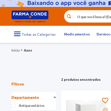
O que você busca? (Ex.: vitamina, fr
Termos mais buscados
1
º
medicamento
Medicamentos
Dermoc
3
º
tadalafila 5mg
Azox
5
º
rosuvastatina 20mg
7
º
vitamina d
9
º
protetor solar
2
produtos
Filtros
Departamento
Antiparasitários
R