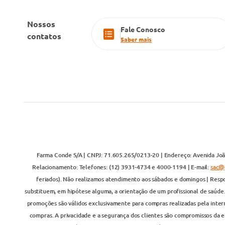
Nossos
Fale Conosco
contatos
Saber mais
Farma Conde S/A | CNPJ: 71.605.265/0213-20 | Endereço: Avenida João
Relacionamento: Telefones: (12) 3931-4734 e 4000-1194 | E-mail:
sac@
feriados). Não realizamos atendimento aos sábados e domingos | Respo
substituem, em hipótese alguma, a orientação de um profissional de saúde
promoções são válidos exclusivamente para compras realizadas pela inter
compras. A privacidade e a segurança dos clientes são compromissos da em