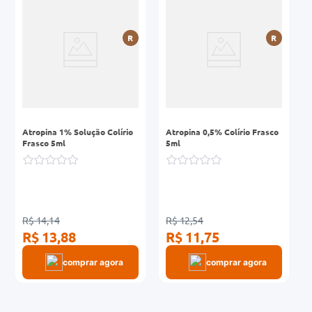
r
0mg
R
R
ez
Atropina 1% Solução Colírio
Atropina 0,5% Colírio Frasco
Frasco 5ml
5ml
R$ 14,14
R$ 12,54
R$ 13,88
R$ 11,75
comprar agora
comprar agora