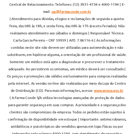
Central de Relacionamento: Telefones: (12) 3931-4734 e 4000-1194 | E-
mail:
sac@farmaconde.com.br
| Atendimento para dúvidas, elogios e reclamações de segunda a quinta-
feira, das 08h às 18h, e sexta-feira, das 08h às 17h (exceto feriados). Não
realizamos atendimento aos sábados e domingos | Responsável Técnica:
Carla Garcia Pereira – CRF 59939 | AFE: 7.86116-6 | As informações
contidas neste site não devem ser utilizadas para automedicação e não
substituem, em hipótese alguma, a orientação de um profissional de saúde.
Somente um médico está apto a diagnosticar e prescrever o tratamento
adequado. Ao persistirem os sintomas, um médico deverá ser consultado |
Os preços e promoções são válidos exclusivamente para compras realizadas
pela internet. As vendas on-line são realizadas por meio da Loja do Centro
de Distribuição (CD). Para mais informações, acesse:
www.anvisa.gov.br
| A Farma Conde S/A utiliza tecnologias avançadas de proteção de dados
para garantir segurança em suas compras. A privacidade e a segurança dos
clientes são compromissos da empresa. Todos os pedidos estão sujeitos à
confirmação de disponibilidade em estoque | Importante: antimicrobianos,
antibióticos e psicotrópicos são vendidos apenas em lojas físicas ou por
televendas pelo número 4000-1194, com atendimento de segunda a