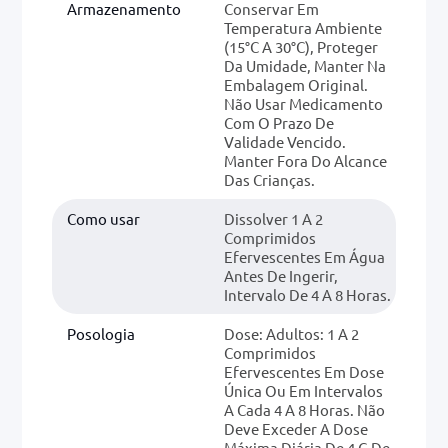
Armazenamento
Conservar Em
Temperatura Ambiente
(15°C A 30°C), Proteger
Da Umidade, Manter Na
Embalagem Original.
Não Usar Medicamento
Com O Prazo De
Validade Vencido.
Manter Fora Do Alcance
Das Crianças.
Como usar
Dissolver 1 A 2
Comprimidos
Efervescentes Em Água
Antes De Ingerir,
Intervalo De 4 A 8 Horas.
Posologia
Dose: Adultos: 1 A 2
Comprimidos
Efervescentes Em Dose
Única Ou Em Intervalos
A Cada 4 A 8 Horas. Não
Deve Exceder A Dose
Máxima Diária De 4 G De