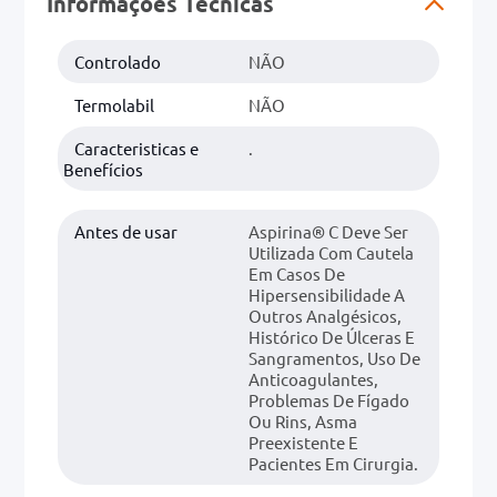
Informações Técnicas
0mg
Controlado
NÃO
r
Termolabil
NÃO
ez
Caracteristicas e
.
Benefícios
Antes de usar
Aspirina® C Deve Ser
Utilizada Com Cautela
Em Casos De
Hipersensibilidade A
Outros Analgésicos,
Histórico De Úlceras E
Sangramentos, Uso De
Anticoagulantes,
Problemas De Fígado
Ou Rins, Asma
Preexistente E
Pacientes Em Cirurgia.