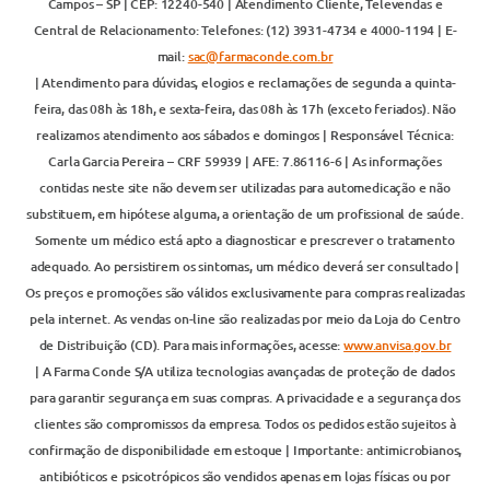
Campos – SP | CEP: 12240-540 | Atendimento Cliente, Televendas e
Central de Relacionamento: Telefones: (12) 3931-4734 e 4000-1194 | E-
mail:
sac@farmaconde.com.br
| Atendimento para dúvidas, elogios e reclamações de segunda a quinta-
feira, das 08h às 18h, e sexta-feira, das 08h às 17h (exceto feriados). Não
realizamos atendimento aos sábados e domingos | Responsável Técnica:
Carla Garcia Pereira – CRF 59939 | AFE: 7.86116-6 | As informações
contidas neste site não devem ser utilizadas para automedicação e não
substituem, em hipótese alguma, a orientação de um profissional de saúde.
Somente um médico está apto a diagnosticar e prescrever o tratamento
adequado. Ao persistirem os sintomas, um médico deverá ser consultado |
Os preços e promoções são válidos exclusivamente para compras realizadas
pela internet. As vendas on-line são realizadas por meio da Loja do Centro
de Distribuição (CD). Para mais informações, acesse:
www.anvisa.gov.br
| A Farma Conde S/A utiliza tecnologias avançadas de proteção de dados
para garantir segurança em suas compras. A privacidade e a segurança dos
clientes são compromissos da empresa. Todos os pedidos estão sujeitos à
confirmação de disponibilidade em estoque | Importante: antimicrobianos,
antibióticos e psicotrópicos são vendidos apenas em lojas físicas ou por