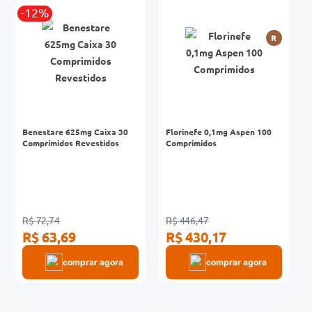
-12%
0mg
R
r
ez
Benestare 625mg Caixa 30
Florinefe 0,1mg Aspen 100
Comprimidos Revestidos
Comprimidos
R$ 72,74
R$ 446,47
R$ 63,69
R$ 430,17
comprar agora
comprar agora