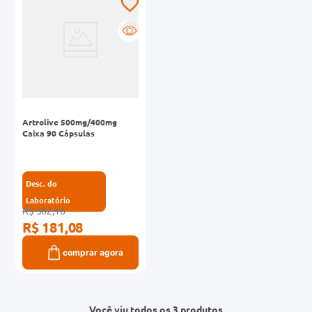
R
Artrolive 500mg/400mg
Caixa 90 Cápsulas
Desc. do
Laboratório
R$ 362,16
R$ 181,08
comprar agora
Você viu todos os 3