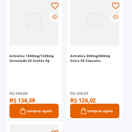
0mg
R
R
r
ez
Artrolive 1500mg/1200mg
Artrolive 500mg/400mg
Granulado 30 Sachês 4g
Caixa 30 Cápsulas
R$ 148,00
R$ 128,59
R$ 136,59
R$ 126,02
comprar agora
comprar agora