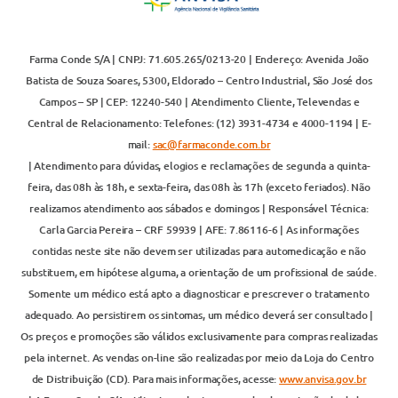
Farma Conde S/A | CNPJ: 71.605.265/0213-20 | Endereço: Avenida João
Batista de Souza Soares, 5300, Eldorado – Centro Industrial, São José dos
Campos – SP | CEP: 12240-540 | Atendimento Cliente, Televendas e
Central de Relacionamento: Telefones: (12) 3931-4734 e 4000-1194 | E-
mail:
sac@farmaconde.com.br
| Atendimento para dúvidas, elogios e reclamações de segunda a quinta-
feira, das 08h às 18h, e sexta-feira, das 08h às 17h (exceto feriados). Não
realizamos atendimento aos sábados e domingos | Responsável Técnica:
Carla Garcia Pereira – CRF 59939 | AFE: 7.86116-6 | As informações
contidas neste site não devem ser utilizadas para automedicação e não
substituem, em hipótese alguma, a orientação de um profissional de saúde.
Somente um médico está apto a diagnosticar e prescrever o tratamento
adequado. Ao persistirem os sintomas, um médico deverá ser consultado |
Os preços e promoções são válidos exclusivamente para compras realizadas
pela internet. As vendas on-line são realizadas por meio da Loja do Centro
de Distribuição (CD). Para mais informações, acesse:
www.anvisa.gov.br