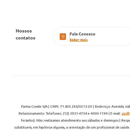
Nossos
Fale Conosco
contatos
Saber mais
Farma Conde S/A | CNPJ: 71.605.265/0213-20 | Endereço: Avenida João
Relacionamento: Telefones: (12) 3931-4734 e 4000-1194 | E-mail:
sac@
feriados). Não realizamos atendimento aos sábados e domingos | Respo
substituem, em hipótese alguma, a orientação de um profissional de saúde