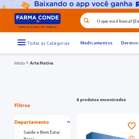
O que você busca? (Ex.: vitamina, fr
Termos mais buscados
1
º
medicamento
Medicamentos
Dermoc
3
º
tadalafila 5mg
Arte Nativa
5
º
dipirona
7
º
vitamina d
9
º
protetor solar
6
produtos
Filtros
Departamento
Saúde e Bem Estar
Barra