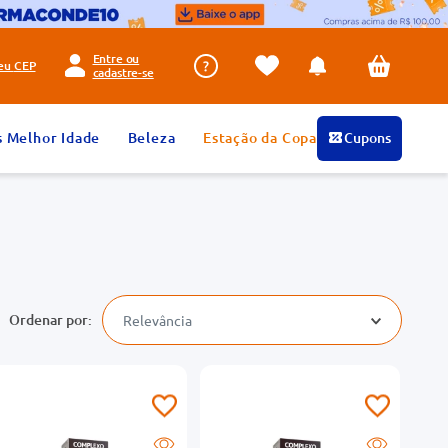
Entre ou
seu
CEP
cadastre-se
s Melhor Idade
Beleza
Estação da Copa
Cupons
Relevância