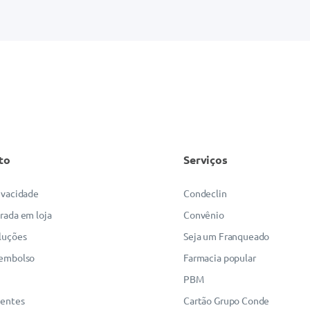
to
Serviços
rivacidade
Condeclin
irada em loja
Convênio
luções
Seja um Franqueado
eembolso
Farmacia popular
PBM
uentes
Cartão Grupo Conde