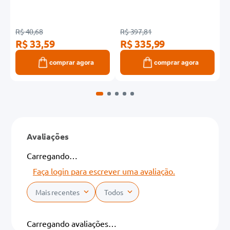
R$ 40,68
R$ 397,81
R
R$ 33,59
R$ 335,99
R
comprar agora
comprar agora
Avaliações
Carregando…
Faça login para escrever uma avaliação.
Mais recentes
Todos
Carregando avaliações…