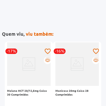
Quem viu,
viu também:
-17%
-16%
-
R
R
R
Malena HCT 20/12,5mg Caixa
Manivasc 20mg Caixa 28
M
30 Comprimidos
Comprimidos
C
R