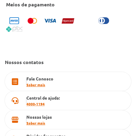
Entrega e Retirada em Loja
Cobre Oferta
Meios de pagamento
Bulário Anvisa
Trocas e Devoluções
Trabalhe Conosco
Condeclin
Política de Reembolso
Código de Conduta
Convênio Conlife
Fale Conosco
Gestão de marcas
Dúvidas Frequentes
Farmacia popular
Nossos contatos
PBM
Fale Conosco
Cartão Grupo Conde
Saber mais
Televendas
Central de ajuda:
4000-1194
Nossas lojas
Saber mais