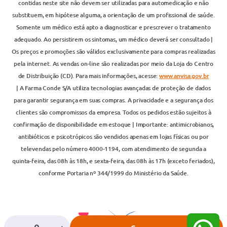
contidas neste site não devem ser utilizadas para automedicação e não
substituem, em hipótese alguma, a orientação de um profissional de saúde.
Somente um médico está apto a diagnosticar e prescrever o tratamento
adequado. Ao persistirem os sintomas, um médico deverá ser consultado |
Os preços e promoções são válidos exclusivamente para compras realizadas
pela internet. As vendas on-line são realizadas por meio da Loja do Centro
de Distribuição (CD). Para mais informações, acesse:
www.anvisa.gov.br
| A Farma Conde S/A utiliza tecnologias avançadas de proteção de dados
para garantir segurança em suas compras. A privacidade e a segurança dos
clientes são compromissos da empresa. Todos os pedidos estão sujeitos à
confirmação de disponibilidade em estoque | Importante: antimicrobianos,
antibióticos e psicotrópicos são vendidos apenas em lojas físicas ou por
televendas pelo número 4000-1194, com atendimento de segunda a
quinta-feira, das 08h às 18h, e sexta-feira, das 08h às 17h (exceto feriados),
conforme Portaria nº 344/1999 do Ministério da Saúde.