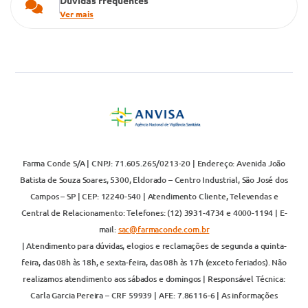
Dúvidas frequentes
Ver mais
Farma Conde S/A | CNPJ: 71.605.265/0213-20 | Endereço: Avenida João
Batista de Souza Soares, 5300, Eldorado – Centro Industrial, São José dos
Campos – SP | CEP: 12240-540 | Atendimento Cliente, Televendas e
Central de Relacionamento: Telefones: (12) 3931-4734 e 4000-1194 | E-
mail:
sac@farmaconde.com.br
| Atendimento para dúvidas, elogios e reclamações de segunda a quinta-
feira, das 08h às 18h, e sexta-feira, das 08h às 17h (exceto feriados). Não
realizamos atendimento aos sábados e domingos | Responsável Técnica:
Carla Garcia Pereira – CRF 59939 | AFE: 7.86116-6 | As informações