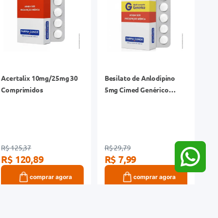
Acertalix 10mg/25mg 30
Besilato de Anlodipino
Comprimidos
5mg Cimed Genérico
Caixa 30 Comprimidos
R$ 125,37
R$ 29,79
R$ 120,89
R$ 7,99
comprar agora
comprar agora