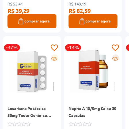
R$ 52,41
R$ 148,19
R$ 39,29
R$ 82,59
comprar agora
comprar agora
-37%
-14%
G
R
Losartana Potássica
Naprix A 10/5mg Caixa 30
50mg Teuto Genérico
Cápsulas
Caixa 30 Comprimidos
Revestidos