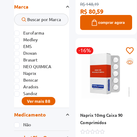
SANOFI MEDLEY
R$ 148,19
Marca
FARMACÊUTICA LTDA.
R$ 80,59
EMS S/A
ASTRAZENECA DO
comprar agora
BRASIL LTDA
Eurofarma
Ver mais 40
Medley
EMS
-16%
Diovan
Brasart
R
NEO QUIMICA
Naprix
Benicar
Aradois
Sandoz
Ver mais 88
Medicamento
Naprix 10mg Caixa 90
Comprimidos
Não