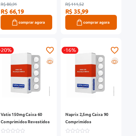
R$ 80,91
R$ 111,52
R$ 66,19
R$ 35,99
comprar agora
comprar agora
-20%
-16%
R
R
Vatis 150mg Caixa 60
Naprix 2,5mg Caixa 90
Comprimidos Revestidos
Comprimidos