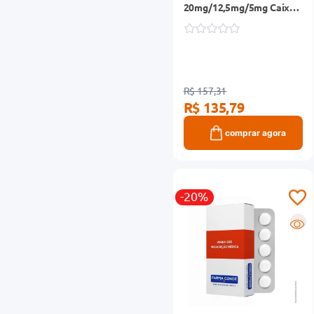
20mg/12,5mg/5mg Caixa
30 Comprimidos
Revestidos
R$ 157,31
R$ 135,79
comprar agora
-20%
R