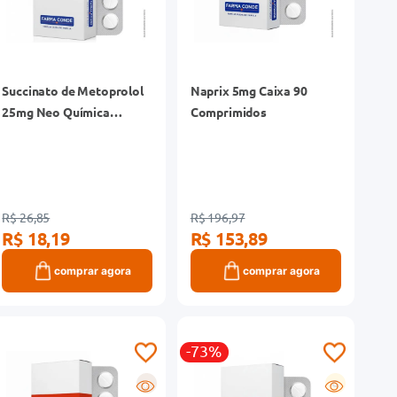
Succinato de Metoprolol
Naprix 5mg Caixa 90
25mg Neo Química
Comprimidos
Genérico Caixa 30
Comprimidos Revestidos
Liberação Prolongada
R$ 26,85
R$ 196,97
R$ 18,19
R$ 153,89
comprar agora
comprar agora
-73%
R
G