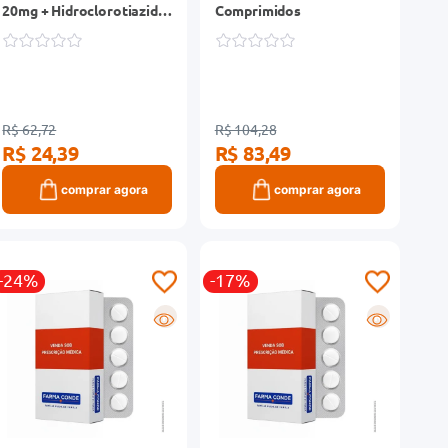
20mg + Hidroclorotiazida
Comprimidos
12,5mg Eurofarma
Genérico Caixa 30
Comprimidos Revestidos
R$ 62,72
R$ 104,28
R$ 24,39
R$ 83,49
comprar agora
comprar agora
-24%
-17%
R
R