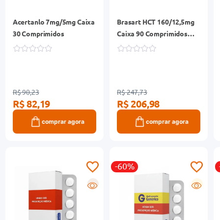
Acertanlo 7mg/5mg Caixa
Brasart HCT 160/12,5mg
30 Comprimidos
Caixa 90 Comprimidos
Revestidos
R$ 90,23
R$ 247,73
R$ 82,19
R$ 206,98
comprar agora
comprar agora
-60%
R
G