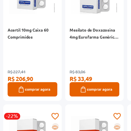
Acertil 10mg Caixa 60
Mesilato de Doxazosina
Comprimidos
4mg Eurofarma Genérico
Caixa 30 Comprimidos
R$ 227,41
R$ 83,06
R$ 206,90
R$ 33,49
comprar agora
comprar agora
-22%
R
R