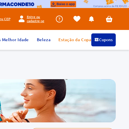
Entre ou
seu
CEP
cadastre-se
s Melhor Idade
Beleza
Estação da Copa
Cupons