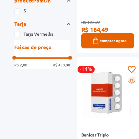
productPbmOn
S
R$ 196,97
Tarja
R$ 164,49
Tarja Vermelha
comprar agora
Faixas de preço
R$ 2,00
R$ 430,00
-14%
R
Benicar Triplo