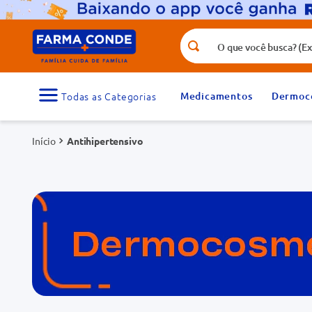
O que você busca? (Ex.: vitamina, fr
Termos mais buscados
1
º
medicamento
Medicamentos
Dermoc
3
º
tadalafila 5mg
Antihipertensivo
5
º
dipirona
7
º
vitamina d
9
º
protetor solar