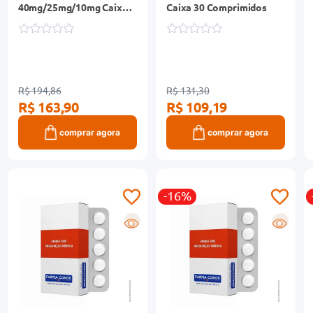
40mg/25mg/10mg Caixa
Caixa 30 Comprimidos
30 Comprimidos
Revestidos
R$ 194,86
R$ 131,30
R$ 163,90
R$ 109,19
comprar agora
comprar agora
-16%
R
R