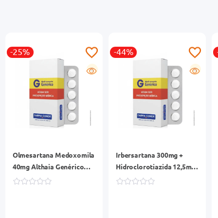
-25%
-44%
G
G
Olmesartana Medoxomila
Irbersartana 300mg +
40mg Althaia Genérico
Hidroclorotiazida 12,5mg
Caixa 30 Comprimidos
Eurofarma Genérico
Revestidos
Caixa 30 Comprimidos