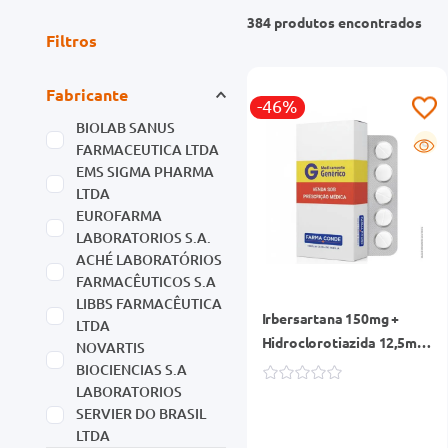
384
produtos
Filtros
Fabricante
-46%
BIOLAB SANUS
G
FARMACEUTICA LTDA
EMS SIGMA PHARMA
LTDA
EUROFARMA
LABORATORIOS S.A.
ACHÉ LABORATÓRIOS
FARMACÊUTICOS S.A
LIBBS FARMACÊUTICA
Irbersartana 150mg +
LTDA
Hidroclorotiazida 12,5mg
NOVARTIS
Eurofarma Genérico
BIOCIENCIAS S.A
Caixa 30 Comprimidos
LABORATORIOS
SERVIER DO BRASIL
LTDA