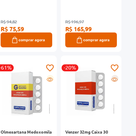
R$ 94,82
R$ 196,97
R$ 75,59
R$ 165,99
comprar agora
comprar agora
-61%
-20%
G
R
Olmesartana Medoxomila
Venzer 32mg Caixa 30