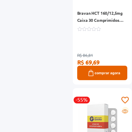
Bravan HCT 160/12,5mg
Caixa 30 Comprimidos
Revestidos
R$ 86,81
R$ 69,69
comprar agora
-55%
G