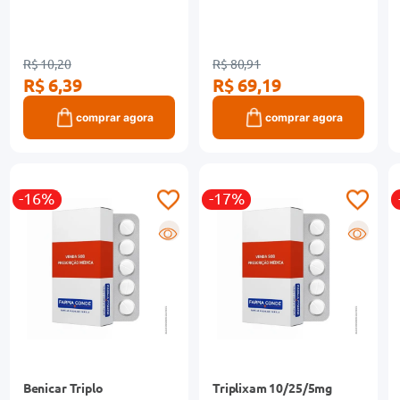
R$ 10,20
R$ 80,91
R$ 6,39
R$ 69,19
comprar agora
comprar agora
-16%
-17%
R
R
Benicar Triplo
Triplixam 10/25/5mg