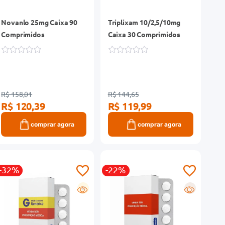
Novanlo 25mg Caixa 90
Triplixam 10/2,5/10mg
Comprimidos
Caixa 30 Comprimidos
R$ 158,01
R$ 144,65
R$ 120,39
R$ 119,99
comprar agora
comprar agora
-32%
-22%
G
R