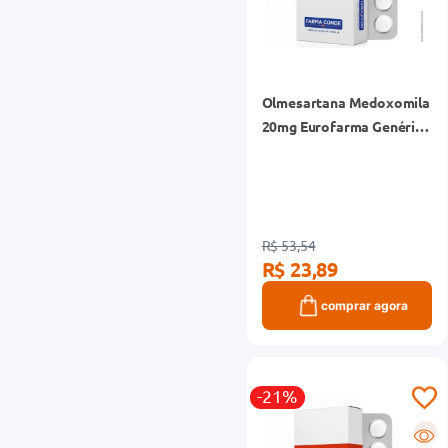
Olmesartana Medoxomila
20mg Eurofarma Genérico
Caixa 30 Comprimidos
Revestidos
R$ 53,54
R$ 23,89
comprar agora
-21%
R