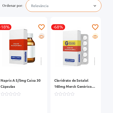
Relevância
-18%
-68%
R
G
Naprix A 5/5mg Caixa 30
Cloridrato de Sotalol
Cápsulas
160mg Merck Genérico
Caixa Fr 30 Comprimidos