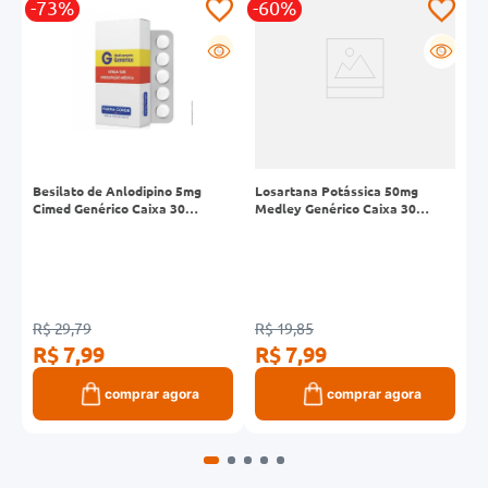
-73%
-60%
-
R
G
G
a
Besilato de Anlodipino 5mg
Losartana Potássica 50mg
B
Cimed Genérico Caixa 30
Medley Genérico Caixa 30
C
Comprimidos
Comprimidos Revestidos
R$ 29,79
R$ 19,85
R
R$ 7,99
R$ 7,99
R
comprar agora
comprar agora