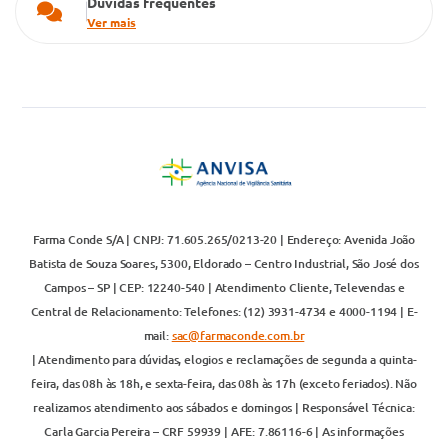
Dúvidas frequentes
Ver mais
Farma Conde S/A | CNPJ: 71.605.265/0213-20 | Endereço: Avenida João
Batista de Souza Soares, 5300, Eldorado – Centro Industrial, São José dos
Campos – SP | CEP: 12240-540 | Atendimento Cliente, Televendas e
Central de Relacionamento: Telefones: (12) 3931-4734 e 4000-1194 | E-
mail:
sac@farmaconde.com.br
| Atendimento para dúvidas, elogios e reclamações de segunda a quinta-
feira, das 08h às 18h, e sexta-feira, das 08h às 17h (exceto feriados). Não
realizamos atendimento aos sábados e domingos | Responsável Técnica:
Carla Garcia Pereira – CRF 59939 | AFE: 7.86116-6 | As informações