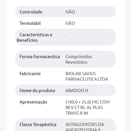
Controlado
NÃO
0mg
r
Termolabil
NÃO
ez
Caracteristicas e
.
Benefícios
Forma Farmaceutica
Comprimidos
Revestidos
Fabricante
BIOLAB SANUS
FARMACEUTICA LTDA
Nome do produto
ARADOIS H
Apresentação
(100,0 + 25,0) MG COM
REV CT BL AL PLAS
TRANS X 90
Classe Terapêutica
ANTAGONISTAS DA
ANGIOTENSINA II