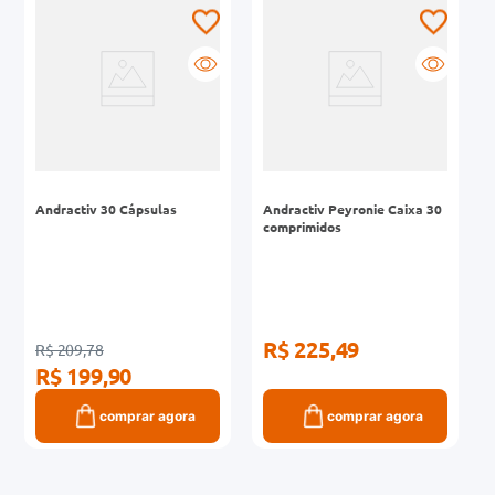
0mg
r
ez
Andractiv 30 Cápsulas
Andractiv Peyronie Caixa 30
comprimidos
R$ 225,49
R$ 209,78
R$ 199,90
comprar agora
comprar agora