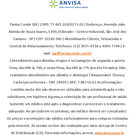
Farma Conde S/A | CNPJ: 71.605.265/0213-20 | Endereço: Avenida João
Batista de Souza Soares, 5300, Eldorado – Centro Industrial, São José dos
Campos – SP | CEP: 12240-540 | Atendimento Cliente, Televendas e
Central de Relacionamento: Telefones: (12) 3931-4734 e 4000-1194 | E-
mail:
sac@farmaconde.com.br
| Atendimento para dúvidas, elogios e reclamações de segunda a quinta-
feira, das 08h às 18h, e sexta-feira, das 08h às 17h (exceto feriados). Não
realizamos atendimento aos sábados e domingos | Responsável Técnica:
Carla Garcia Pereira – CRF 59939 | AFE: 7.86116-6 | As informações
contidas neste site não devem ser utilizadas para automedicação e não
substituem, em hipótese alguma, a orientação de um profissional de saúde.
Somente um médico está apto a diagnosticar e prescrever o tratamento
adequado. Ao persistirem os sintomas, um médico deverá ser consultado |
Os preços e promoções são válidos exclusivamente para compras realizadas
pela internet. As vendas on-line são realizadas por meio da Loja do Centro
de Distribuição (CD). Para mais informações, acesse:
www.anvisa.gov.br