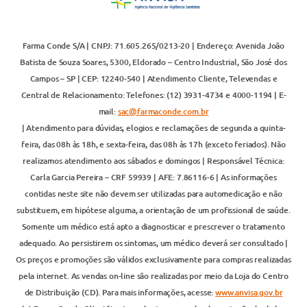
Farma Conde S/A | CNPJ: 71.605.265/0213-20 | Endereço: Avenida João
Batista de Souza Soares, 5300, Eldorado – Centro Industrial, São José dos
Campos – SP | CEP: 12240-540 | Atendimento Cliente, Televendas e
Central de Relacionamento: Telefones: (12) 3931-4734 e 4000-1194 | E-
mail:
sac@farmaconde.com.br
| Atendimento para dúvidas, elogios e reclamações de segunda a quinta-
feira, das 08h às 18h, e sexta-feira, das 08h às 17h (exceto feriados). Não
realizamos atendimento aos sábados e domingos | Responsável Técnica:
Carla Garcia Pereira – CRF 59939 | AFE: 7.86116-6 | As informações
contidas neste site não devem ser utilizadas para automedicação e não
substituem, em hipótese alguma, a orientação de um profissional de saúde.
Somente um médico está apto a diagnosticar e prescrever o tratamento
adequado. Ao persistirem os sintomas, um médico deverá ser consultado |
Os preços e promoções são válidos exclusivamente para compras realizadas
pela internet. As vendas on-line são realizadas por meio da Loja do Centro
de Distribuição (CD). Para mais informações, acesse:
www.anvisa.gov.br