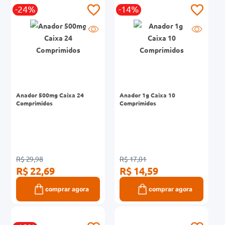
-24%
-14%
0mg
r
ez
Anador 500mg Caixa 24
Anador 1g Caixa 10
Comprimidos
Comprimidos
R$ 29,98
R$ 17,01
R$ 22,69
R$ 14,59
comprar agora
comprar agora