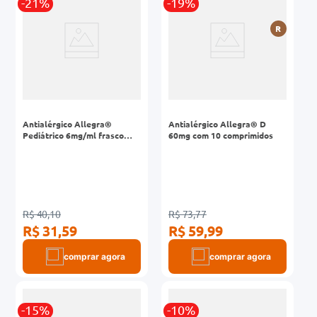
-21%
-19%
R
Antialérgico Allegra®
Antialérgico Allegra® D
Pediátrico 6mg/ml frasco
60mg com 10 comprimidos
60mL com seringa
R$ 40,10
R$ 73,77
R$ 31,59
R$ 59,99
comprar agora
comprar agora
-15%
-10%