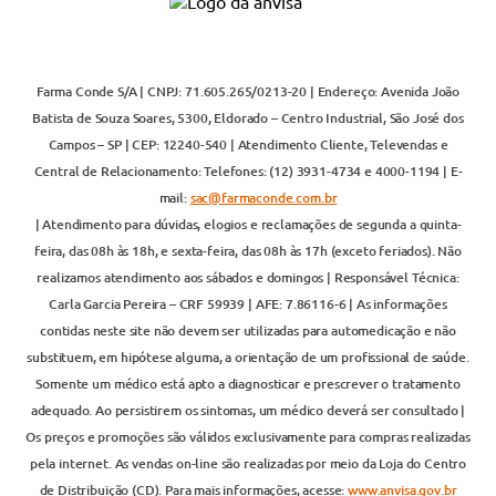
Farma Conde S/A | CNPJ: 71.605.265/0213-20 | Endereço: Avenida João
Batista de Souza Soares, 5300, Eldorado – Centro Industrial, São José dos
Campos – SP | CEP: 12240-540 | Atendimento Cliente, Televendas e
Central de Relacionamento: Telefones: (12) 3931-4734 e 4000-1194 | E-
mail:
sac@farmaconde.com.br
| Atendimento para dúvidas, elogios e reclamações de segunda a quinta-
feira, das 08h às 18h, e sexta-feira, das 08h às 17h (exceto feriados). Não
realizamos atendimento aos sábados e domingos | Responsável Técnica:
Carla Garcia Pereira – CRF 59939 | AFE: 7.86116-6 | As informações
contidas neste site não devem ser utilizadas para automedicação e não
substituem, em hipótese alguma, a orientação de um profissional de saúde.
Somente um médico está apto a diagnosticar e prescrever o tratamento
adequado. Ao persistirem os sintomas, um médico deverá ser consultado |
Os preços e promoções são válidos exclusivamente para compras realizadas
pela internet. As vendas on-line são realizadas por meio da Loja do Centro
de Distribuição (CD). Para mais informações, acesse:
www.anvisa.gov.br