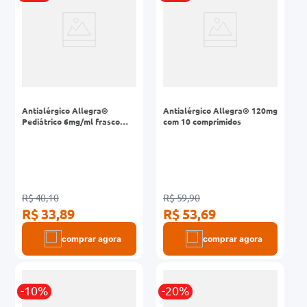
Antialérgico Allegra®
Antialérgico Allegra® 120mg
Pediátrico 6mg/ml frasco
com 10 comprimidos
60mL com copinho dosador
R$ 40,10
R$ 59,90
R$ 33,89
R$ 53,69
comprar agora
comprar agora
-10%
-20%