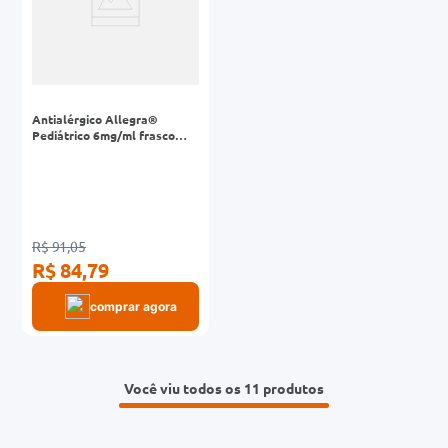
Antialérgico Allegra®
Pediátrico 6mg/ml frasco
150mL com copinho dosador
R$ 91,05
R$ 84,79
comprar agora
Você viu todos os 11