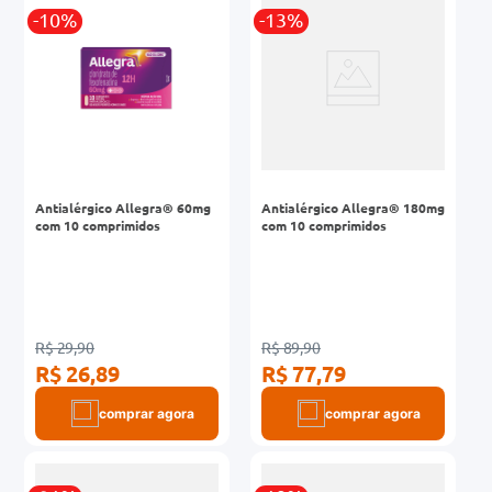
-10%
-13%
0mg
r
ez
Antialérgico Allegra® 60mg
Antialérgico Allegra® 180mg
com 10 comprimidos
com 10 comprimidos
R$ 29,90
R$ 89,90
R$ 26,89
R$ 77,79
comprar agora
comprar agora