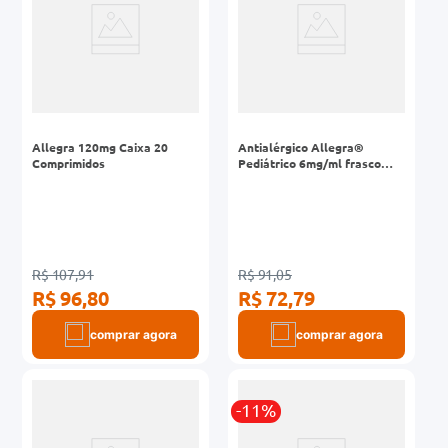
Allegra 120mg Caixa 20
Antialérgico Allegra®
Comprimidos
Pediátrico 6mg/ml frasco
150mL com seringa
R$ 107,91
R$ 91,05
R$ 96,80
R$ 72,79
comprar agora
comprar agora
-11%