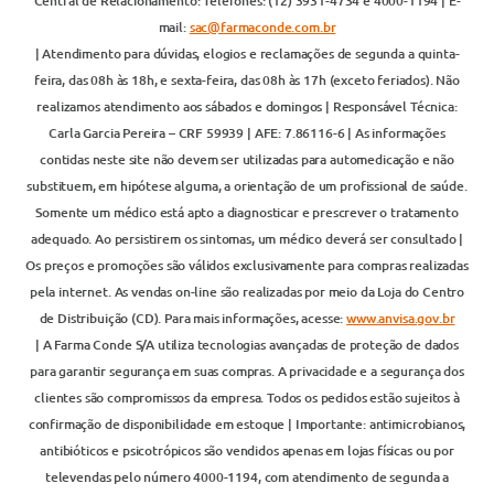
Central de Relacionamento: Telefones: (12) 3931-4734 e 4000-1194 | E-
mail:
sac@farmaconde.com.br
| Atendimento para dúvidas, elogios e reclamações de segunda a quinta-
feira, das 08h às 18h, e sexta-feira, das 08h às 17h (exceto feriados). Não
realizamos atendimento aos sábados e domingos | Responsável Técnica:
Carla Garcia Pereira – CRF 59939 | AFE: 7.86116-6 | As informações
contidas neste site não devem ser utilizadas para automedicação e não
substituem, em hipótese alguma, a orientação de um profissional de saúde.
Somente um médico está apto a diagnosticar e prescrever o tratamento
adequado. Ao persistirem os sintomas, um médico deverá ser consultado |
Os preços e promoções são válidos exclusivamente para compras realizadas
pela internet. As vendas on-line são realizadas por meio da Loja do Centro
de Distribuição (CD). Para mais informações, acesse:
www.anvisa.gov.br
| A Farma Conde S/A utiliza tecnologias avançadas de proteção de dados
para garantir segurança em suas compras. A privacidade e a segurança dos
clientes são compromissos da empresa. Todos os pedidos estão sujeitos à
confirmação de disponibilidade em estoque | Importante: antimicrobianos,
antibióticos e psicotrópicos são vendidos apenas em lojas físicas ou por
televendas pelo número 4000-1194, com atendimento de segunda a