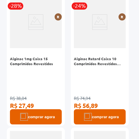
-28%
-24%
0mg
R
R
r
ez
Alginac 1mg Caixa 15
Alginac Retard Caixa 10
Comprimidos Revestidos
Comprimidos Revestidos
Liberação Prolongada
R$ 38,04
R$ 74,94
R$ 27,49
R$ 56,89
comprar agora
comprar agora