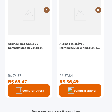
R
R
Alginac 1mg Caixa 30
Alginac Injetável
Comprimidos Revestidos
Intramuscular 3 ampolas 1ml
+ 3 ampolas 2ml
R$ 76,37
R$ 37,84
R$ 69,47
R$ 36,49
comprar agora
comprar agora
Você viu todos os 4