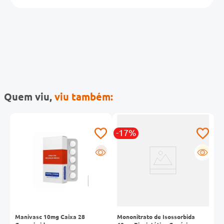
Quem viu,
viu também:
-17%
-
G
R
G
Manivasc 10mg Caixa 28
Mononitrato de Isossorbida
M