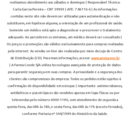
realizamos atendimento aos sábados e domingos | Responsável Técnica:
Carla Garcia Pereira – CRF 59939 | AFE: 7.86116-6 | As informações
contidas neste site não devem ser utilizadas para automedicação e não
substituem, em hipótese alguma, a orientação de um profissional de saúde.
Somente um médico está apto a diagnosticar e prescrever o tratamento
adequado. Ao persistirem os sintomas, um médico deverá ser consultado |
Os preços e promoções são válidos exclusivamente para compras realizadas
pela internet. As vendas on-line são realizadas por meio da Loja do Centro
de Distribuição (CD). Para mais informações, acesse:
www.anvisa.gov.br
| A Farma Conde S/A utiliza tecnologias avançadas de proteção de dados
para garantir segurança em suas compras. A privacidade e a segurança dos
clientes são compromissos da empresa. Todos os pedidos estão sujeitos à
confirmação de disponibilidade em estoque | Importante: antimicrobianos,
antibióticos e psicotrópicos são vendidos apenas em lojas físicas ou por
televendas pelo número 4000-1194, com atendimento de segunda a
quinta-feira, das 08h às 18h, e sexta-feira, das 08h às 17h (exceto feriados),
conforme Portaria nº 344/1999 do Ministério da Saúde.