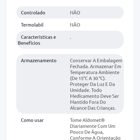
Controlado
NÃO
0mg
r
Termolabil
NÃO
ez
Caracteristicas e
.
Benefícios
Armazenamento
Conservar A Embalagem
Fechada. Armazenar Em
Temperatura Ambiente
(de 15°C A 30 °C).
Proteger Da Luz E Da
Umidade. Todo
Medicamento Deve Ser
Mantido Fora Do
Alcance Das Crianças.
Como usar
Tome Aldomet®
Diariamente Com Um
Pouco De Água,
Conforme A Orientação