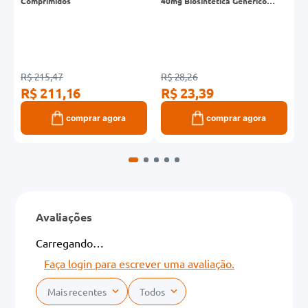
Comprimidos
40mg Biosintética Genérico
S
Caixa 30 Comprimidos
C
R$ 215,47
R$ 28,26
R
R$ 211,16
R$ 23,39
R
comprar agora
comprar agora
Avaliações
Carregando…
Faça login para escrever uma avaliação.
Mais recentes
Todos