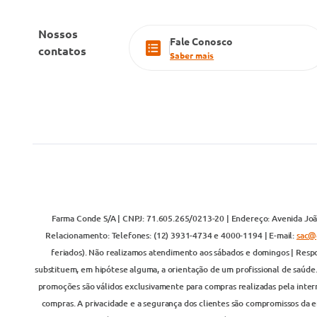
Nossos
Fale Conosco
contatos
Saber mais
Farma Conde S/A | CNPJ: 71.605.265/0213-20 | Endereço: Avenida João
Relacionamento: Telefones: (12) 3931-4734 e 4000-1194 | E-mail:
sac@
feriados). Não realizamos atendimento aos sábados e domingos | Respo
substituem, em hipótese alguma, a orientação de um profissional de saúde
promoções são válidos exclusivamente para compras realizadas pela inter
compras. A privacidade e a segurança dos clientes são compromissos da em