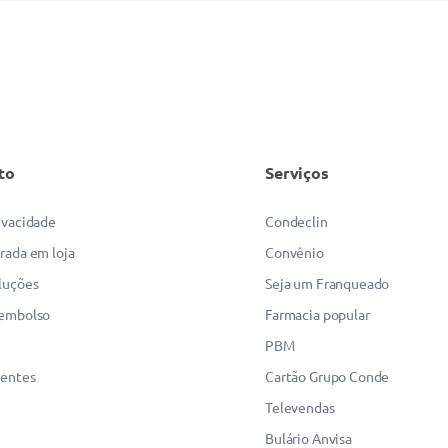
to
Serviços
rivacidade
Condeclin
irada em loja
Convênio
luções
Seja um Franqueado
eembolso
Farmacia popular
PBM
uentes
Cartão Grupo Conde
Televendas
Bulário Anvisa