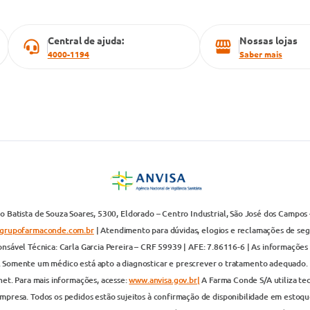
Central de ajuda:
Nossas lojas
4000-1194
Saber mais
 Batista de Souza Soares, 5300, Eldorado – Centro Industrial, São José dos Campos 
grupofarmaconde.com.br
| Atendimento para dúvidas, elogios e reclamações de segun
nsável Técnica: Carla Garcia Pereira – CRF 59939 | AFE: 7.86116-6 | As informações 
. Somente um médico está apto a diagnosticar e prescrever o tratamento adequado. 
net. Para mais informações, acesse:
www.anvisa.gov.br|
A Farma Conde S/A utiliza te
presa. Todos os pedidos estão sujeitos à confirmação de disponibilidade em estoque