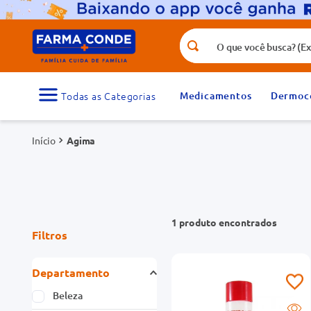
O que você busca? (Ex.: vitamina, fr
Termos mais buscados
1
º
medicamento
Medicamentos
Dermoc
3
º
tadalafila 5mg
Agima
5
º
dipirona
7
º
vitamina d
9
º
protetor solar
1
produto
Filtros
Departamento
Beleza