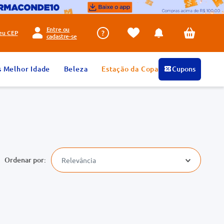
Entre ou
seu
CEP
cadastre-se
s Melhor Idade
Beleza
Estação da Copa
Cupons
Relevância