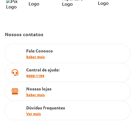
Convênio Conlife
Fale Conosco
Gestão de marcas
Dúvidas Frequentes
Farmacia popular
Nossos contatos
PBM
Fale Conosco
Cartão Grupo Conde
Saber mais
Televendas
Central de ajuda:
4000-1194
Nossas lojas
Saber mais
Dúvidas frequentes
Ver mais