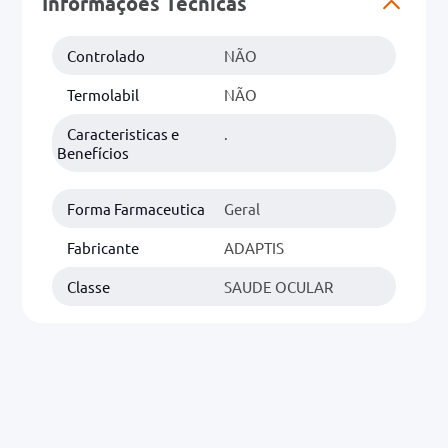
Informações Técnicas
0mg
Controlado
NÃO
r
Termolabil
NÃO
ez
Caracteristicas e
.
Benefícios
Forma Farmaceutica
Geral
Fabricante
ADAPTIS
Classe
SAUDE OCULAR