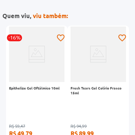
Quem viu,
viu também:
-16%
-
R
Epithelize Gel Oftálmico 10ml
Fresh Tears Gel Colírio Frasco
B
15ml
G
R$ 59,47
R$ 94,99
R
R$ 49,79
R$ 89,99
R