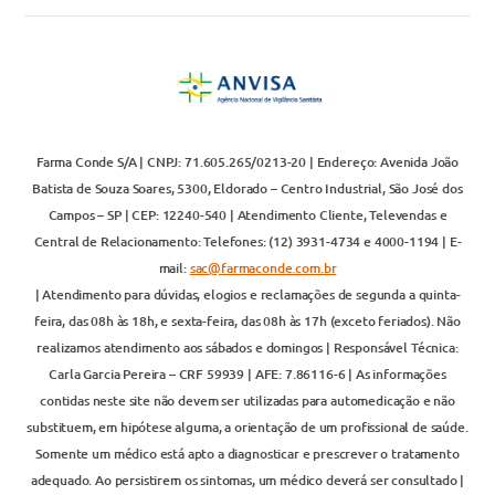
Farma Conde S/A | CNPJ: 71.605.265/0213-20 | Endereço: Avenida João
Batista de Souza Soares, 5300, Eldorado – Centro Industrial, São José dos
Campos – SP | CEP: 12240-540 | Atendimento Cliente, Televendas e
Central de Relacionamento: Telefones: (12) 3931-4734 e 4000-1194 | E-
mail:
sac@farmaconde.com.br
| Atendimento para dúvidas, elogios e reclamações de segunda a quinta-
feira, das 08h às 18h, e sexta-feira, das 08h às 17h (exceto feriados). Não
realizamos atendimento aos sábados e domingos | Responsável Técnica:
Carla Garcia Pereira – CRF 59939 | AFE: 7.86116-6 | As informações
contidas neste site não devem ser utilizadas para automedicação e não
substituem, em hipótese alguma, a orientação de um profissional de saúde.
Somente um médico está apto a diagnosticar e prescrever o tratamento
adequado. Ao persistirem os sintomas, um médico deverá ser consultado |