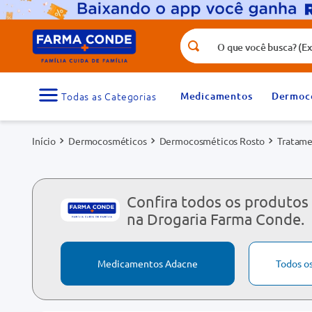
O que você busca? (Ex.: vitamina, fr
Termos mais buscados
1
º
medicamento
Medicamentos
Dermoc
3
º
tadalafila 5mg
Dermocosméticos
Dermocosméticos Rosto
Tratame
5
º
rosuvastatina 20mg
7
º
vitamina d
9
º
protetor solar
Confira todos os produtos
na Drogaria Farma Conde.
Medicamentos Adacne
Todos o