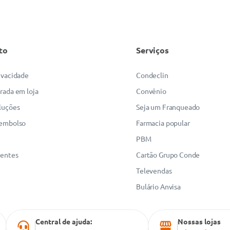
to
Serviços
rivacidade
Condeclin
irada em loja
Convênio
luções
Seja um Franqueado
eembolso
Farmacia popular
PBM
uentes
Cartão Grupo Conde
Televendas
Bulário Anvisa
Central de ajuda:
Nossas lojas