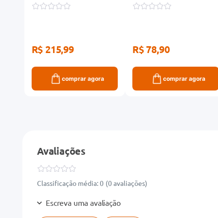
10+MIX-01
Muito Oleosa 300ml
R$ 215,99
R$ 78,90
ra
comprar agora
comprar agora
Avaliações
Classificação média: 0
(0 avaliações)
Escreva uma avaliação