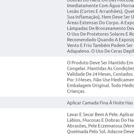
Imediatamente Com Água Morna.
Lesão (cortes E Arranhões), Qu
Sua Inflamação), Nem Deve Ser 
Áreas Extensas Do Corpo. A Exposi
Lâmpadas De Bronzeamento Deve 
O Uso De Protetores Solares E R
Recomendado Quando A Exposiçã
Vento E Frio Também Podem Ser 
Adapaleno. O Uso De Ceras Depil
O Produto Deve Ser Mantido Em 
Congelar. Mantidas As Condiçõe
Validade De 24 Meses, Contados 
Por 3 Meses. Não Use Medicamen
Embalagem Original. Todo Medic
Crianças.
Aplicar Camada Fina À Noite Nas 
Lavar E Secar Bem A Pele. Aplic
Lábios, Mucosas E Dobras Do Na
Abrasões, Pele Eczematosa (ver
Queimada Pelo Sol. Adacne Deve 