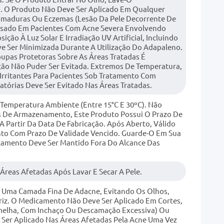
 O Produto Não Deve Ser Aplicado Em Qualquer
eimaduras Ou Eczemas (lesão Da Pele Decorrente De
Usado Em Pacientes Com Acne Severa Envolvendo
ção À Luz Solar E Irradiação UV Artificial, Incluindo
Ser Minimizada Durante A Utilização Do Adapaleno.
oupas Protetoras Sobre As Áreas Tratadas É
o Não Puder Ser Evitada. Extremos De Temperatura,
Irritantes Para Pacientes Sob Tratamento Com
atórias Deve Ser Evitado Nas Áreas Tratadas.
Temperatura Ambiente (entre 15°C E 30ºC). Não
s De Armazenamento, Este Produto Possui O Prazo De
A Partir Da Data De Fabricação. Após Aberto, Válido
to Com Prazo De Validade Vencido. Guarde-O Em Sua
amento Deve Ser Mantido Fora Do Alcance Das
Áreas Afetadas Após Lavar E Secar A Pele.
ar Uma Camada Fina De Adacne, Evitando Os Olhos,
riz. O Medicamento Não Deve Ser Aplicado Em Cortes,
melha, Com Inchaço Ou Descamação Excessiva) Ou
Ser Aplicado Nas Áreas Afetadas Pela Acne Uma Vez