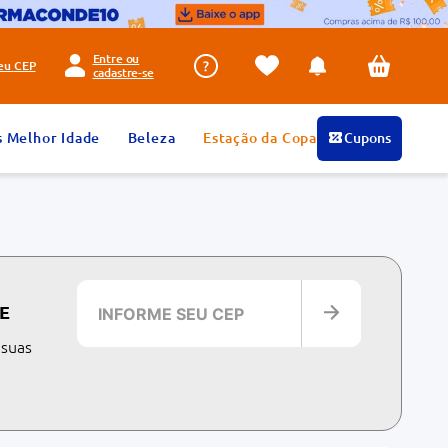
Entre ou
seu
CEP
cadastre-se
s Melhor Idade
Beleza
Estação da Copa
Cupons
E
 suas