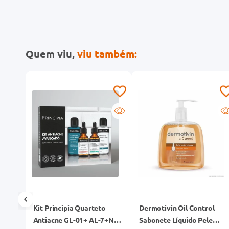
Quem viu,
viu também:
lar
Kit Principia Quarteto
Dermotivin Oil Control
Antiacne GL-01+ AL-7+NC-
Sabonete Líquido Pele