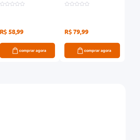
Limpeza Reequilibrante
100g
R$ 58,99
R$ 79,99
R$ 
comprar agora
comprar agora