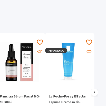
IMPORTADO
Principia Sérum Facial NC-
La Roche-Posay Effaclar
Cera
10 30ml
Espuma Cremosa de
Acne