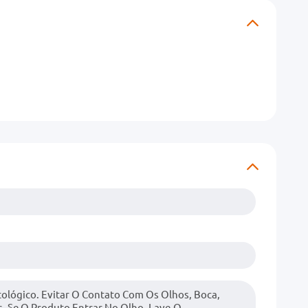
ológico. Evitar O Contato Com Os Olhos, Boca,
. Se O Produto Entrar No Olho, Lave-O