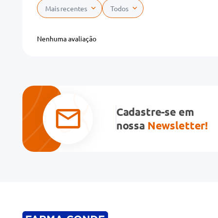
Mais recentes
Todos
Adicionar avaliação
Nenhuma avaliação
Título
Avalie o produto de 1 a 5 estrelas
★
★
★
★
★
Cadastre-se em
Seu nome
nossa
Newsletter!
Endereço de email
Escreva uma avaliação