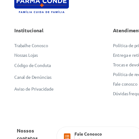
Institucional
Atendimen
ENVIAR AVALIAÇÃO
Trabalhe Conosco
Política de p
Nossas Lojas
Entrega e ret
Trocas e devo
Código de Conduta
Política de r
Canal de Denúncias
Fale conosco
Aviso de Privacidade
Dúvidas freq
Nossos
Fale Conosco
contatos