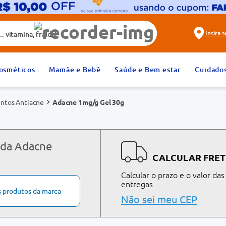
alda)
Insira 
2
º
fralda
osméticos
Mamãe e Bebê
Saúde e Bem estar
Cuidado
4
º
dipirona
ntos Antiacne
Adacne 1mg/g Gel 30g
6
º
absorvente
8
º
tadalafila 20mg
10
º
teste gravidez
 da Adacne
CALCULAR FRET
Calcular o prazo e o valor das
entregas
s produtos da marca
Não sei meu CEP