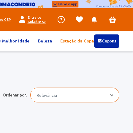
Entre ou
seu
CEP
cadastre-se
s Melhor Idade
Beleza
Estação da Copa
Cupons
Relevância