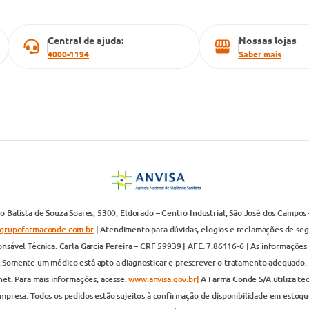
Central de ajuda:
Nossas lojas
4000-1194
Saber mais
 Batista de Souza Soares, 5300, Eldorado – Centro Industrial, São José dos Campos 
grupofarmaconde.com.br
| Atendimento para dúvidas, elogios e reclamações de segun
nsável Técnica: Carla Garcia Pereira – CRF 59939 | AFE: 7.86116-6 | As informações 
. Somente um médico está apto a diagnosticar e prescrever o tratamento adequado. 
net. Para mais informações, acesse:
www.anvisa.gov.br|
A Farma Conde S/A utiliza te
presa. Todos os pedidos estão sujeitos à confirmação de disponibilidade em estoque