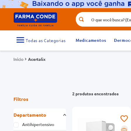
O que você busca? (Ex.: vitamina, fr
Termos mais buscados
1
º
medicamento
Medicamentos
Dermoc
3
º
tadalafila 5mg
Acertalix
5
º
dipirona
7
º
vitamina d
9
º
protetor solar
2
produtos
Filtros
Departamento
Antihipertensivo
R