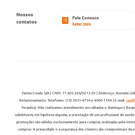
Nossos
Fale Conosco
contatos
Saber mais
Farma Conde S/A | CNPJ: 71.605.265/0213-20 | Endereço: Avenida João
Relacionamento: Telefones: (12) 3931-4734 e 4000-1194 | E-mail:
sac@
feriados). Não realizamos atendimento aos sábados e domingos | Respo
substituem, em hipótese alguma, a orientação de um profissional de saúde
promoções são válidos exclusivamente para compras realizadas pela inter
compras. A privacidade e a segurança dos clientes são compromissos da em