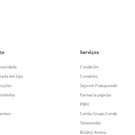
to
Serviços
rivacidade
Condeclin
irada em loja
Convênio
luções
Seja um Franqueado
eembolso
Farmacia popular
PBM
uentes
Cartão Grupo Conde
Televendas
Bulário Anvisa