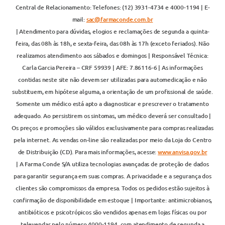
Central de Relacionamento: Telefones: (12) 3931-4734 e 4000-1194 | E-
mail:
sac@farmaconde.com.br
| Atendimento para dúvidas, elogios e reclamações de segunda a quinta-
feira, das 08h às 18h, e sexta-feira, das 08h às 17h (exceto feriados). Não
realizamos atendimento aos sábados e domingos | Responsável Técnica:
Carla Garcia Pereira – CRF 59939 | AFE: 7.86116-6 | As informações
contidas neste site não devem ser utilizadas para automedicação e não
substituem, em hipótese alguma, a orientação de um profissional de saúde.
Somente um médico está apto a diagnosticar e prescrever o tratamento
adequado. Ao persistirem os sintomas, um médico deverá ser consultado |
Os preços e promoções são válidos exclusivamente para compras realizadas
pela internet. As vendas on-line são realizadas por meio da Loja do Centro
de Distribuição (CD). Para mais informações, acesse:
www.anvisa.gov.br
| A Farma Conde S/A utiliza tecnologias avançadas de proteção de dados
para garantir segurança em suas compras. A privacidade e a segurança dos
clientes são compromissos da empresa. Todos os pedidos estão sujeitos à
confirmação de disponibilidade em estoque | Importante: antimicrobianos,
antibióticos e psicotrópicos são vendidos apenas em lojas físicas ou por
televendas pelo número 4000-1194, com atendimento de segunda a