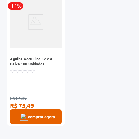
-11%
0mg
r
ez
Agulha Accu Fine 32 x 4
Caixa 100 Unidades
R$ 84,99
R$ 75,49
comprar agora