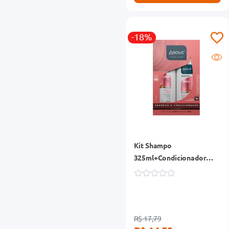
-18%
Kit Shampo
325ml+Condicionador
200ml Above Nutrição
R$ 17,79