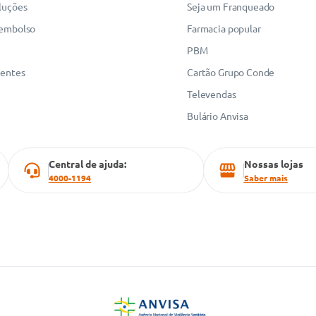
luções
Seja um Franqueado
eembolso
Farmacia popular
PBM
uentes
Cartão Grupo Conde
Televendas
Bulário Anvisa
Central de ajuda:
Nossas lojas
4000-1194
Saber mais