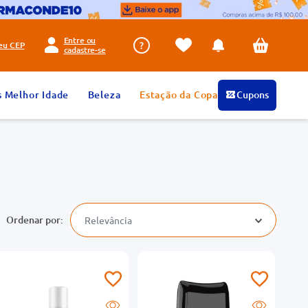
Entre ou
seu
CEP
cadastre-se
s Melhor Idade
Beleza
Estação da Copa
Cupons
Relevância