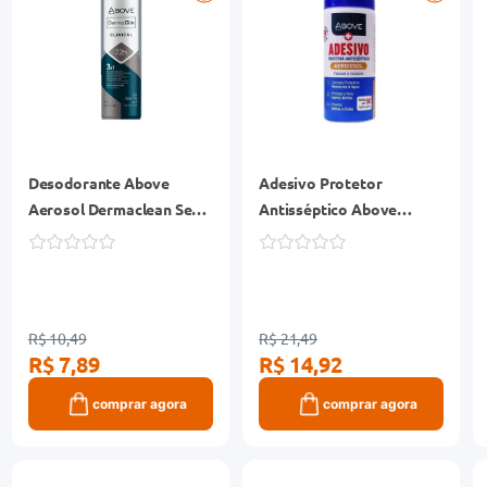
Desodorante Above
Adesivo Protetor
Aerosol Dermaclean Sem
Antisséptico Above
Perfume 150ml
Aerossol 50ml
R$ 10,49
R$ 21,49
R$ 7,89
R$ 14,92
comprar agora
comprar agora