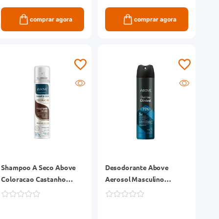
comprar agora
comprar agora
Shampoo A Seco Above
Desodorante Above
Coloracao Castanho
Aerosol Masculino
Escuro 150ml
Dermoclinical 150ml