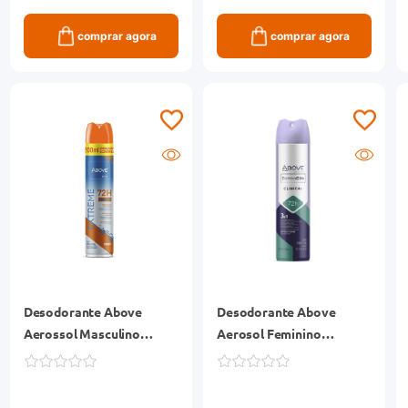
comprar agora
comprar agora
Desodorante Above
Desodorante Above
Aerossol Masculino
Aerosol Feminino
Extreme Sport 200ml
Antibacteriano Dermaclin
150ml