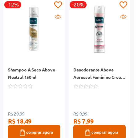
-12%
-20%
Shampoo A Seco Above
Desodorante Above
Neutral 150ml
Aerossol Feminino Cream
Sugar 150ml
R$ 20,99
R$ 9,99
R$ 18,49
R$ 7,99
comprar agora
comprar agora