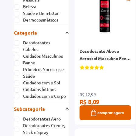
Beleza
Saúde e Bem Estar
Dermocosméticos
Categoria
Desodorantes
Cabelos
Desodorante Above
Cuidados Masculinos
Aerossol Masculino Feel
Banho
Free 150ml
Primeiros Socorros e
Saúde
Cuidados com o Sol
Cuidados Íntimos
R$ 12,99
Cuidados com o Corpo
R$ 8,09
Subcategoria
comprar agora
Desodorantes Aero
Desodorantes Creme,
Stick e Spray