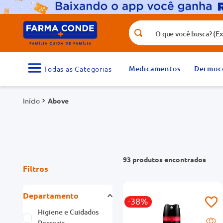
O que você busca? (Ex.: vitamina, fr
Termos mais buscados
1
º
medicamento
Medicamentos
Dermoc
3
º
tadalafila 5mg
Above
5
º
dipirona
7
º
vitamina d
9
º
protetor solar
93
produtos
Filtros
Departamento
-38%
Higiene e Cuidados
Pessoais