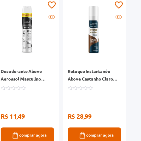
Desodorante Above
Retoque Instantanêo
Aerossol Masculino
Above Castanho Claro
Extreme Invisible 120ml
75ml
R$ 11,49
R$ 28,99
comprar agora
comprar agora