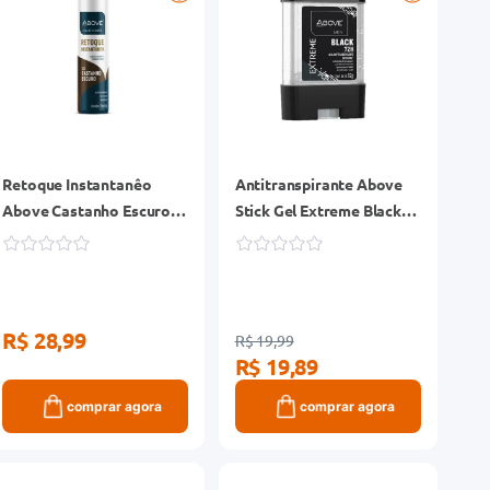
Retoque Instantanêo
Antitranspirante Above
Above Castanho Escuro
Stick Gel Extreme Black
75ml
82g
R$ 28,99
R$ 19,99
R$ 19,89
comprar agora
comprar agora