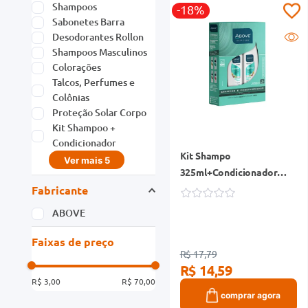
Shampoos
-18%
Sabonetes Barra
Desodorantes Rollon
Shampoos Masculinos
Colorações
Talcos, Perfumes e
Colônias
Proteção Solar Corpo
Kit Shampoo +
Condicionador
Kit Shampo
Ver mais 5
325ml+Condicionador
200ml Above
Fabricante
Reconstrução
ABOVE
Faixas de preço
R$ 17,79
R$ 14,59
R$ 3,00
R$ 70,00
comprar agora