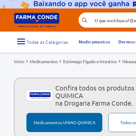
O que você busca? (Ex.: vitamina, fr
Termos mais buscados
1
º
medicamento
Medicamentos
Dermoc
3
º
tadalafila 5mg
Medicamentos
Estômago Fígado e Intestino
Náusea
5
º
dipirona
7
º
vitamina d
9
º
protetor solar
Confira todos os produto
QUIMICA
na Drogaria Farma Conde.
Medicamentos UNIAO QUIMICA
Todos o