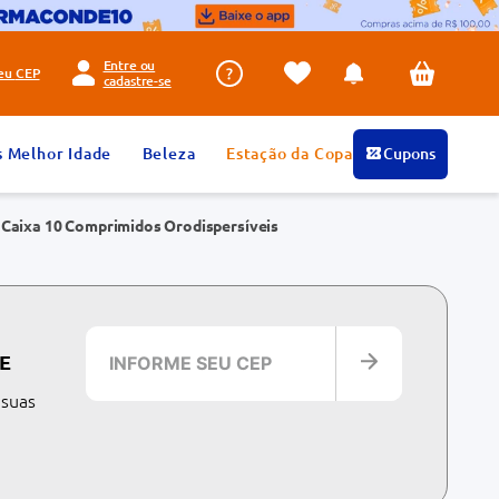
Entre ou
seu
CEP
cadastre-se
s Melhor Idade
Beleza
Estação da Copa
Cupons
 Caixa 10 Comprimidos Orodispersíveis
E
 suas