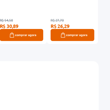
Comprimidos
Orodispersíveis
R$ 54,58
R$ 27,70
R$ 88
R$ 30,89
R$ 26,29
R$ 
comprar agora
comprar agora