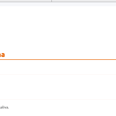
na
aliva.