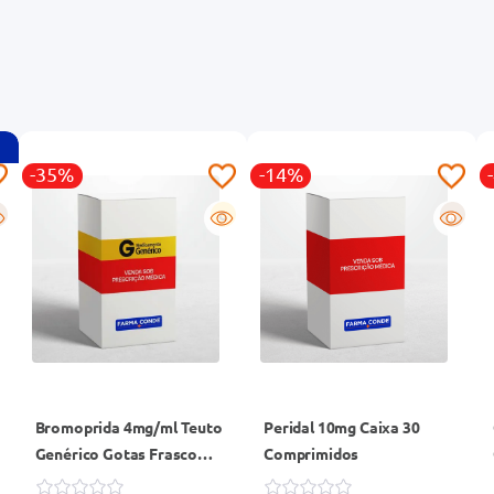
-35%
-14%
G
R
Bromoprida 4mg/ml Teuto
Peridal 10mg Caixa 30
Genérico Gotas Frasco
Comprimidos
20ml