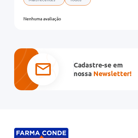
Adicionar avaliação
Nenhuma avaliação
Título
Avalie o produto de 1 a 5 estrelas
★
★
★
★
★
Cadastre-se em
Seu nome
nossa
Newsletter!
Endereço de email
Escreva uma avaliação