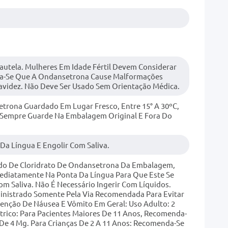
autela. Mulheres Em Idade Fértil Devem Considerar
ta-Se Que A Ondansetrona Cause Malformações
ravidez. Não Deve Ser Usado Sem Orientação Médica.
trona Guardado Em Lugar Fresco, Entre 15° A 30ºC,
 Sempre Guarde Na Embalagem Original E Fora Do
a Língua E Engolir Com Saliva.
o De Cloridrato De Ondansetrona Da Embalagem,
mediatamente Na Ponta Da Língua Para Que Este Se
m Saliva. Não É Necessário Ingerir Com Líquidos.
nistrado Somente Pela Via Recomendada Para Evitar
venção De Náusea E Vômito Em Geral: Uso Adulto: 2
rico: Para Pacientes Maiores De 11 Anos, Recomenda-
De 4 Mg. Para Crianças De 2 A 11 Anos: Recomenda-Se