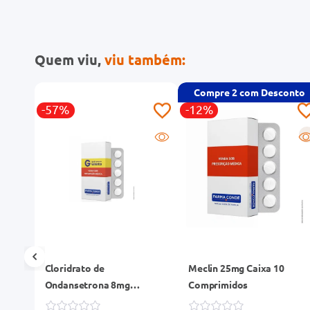
Quem viu,
viu também:
Compre
2
com Desconto
-57%
-12%
R
R
Cloridrato de
Meclin 25mg Caixa 10
Ondansetrona 8mg
Comprimidos
Ranbaxy Genérico Caixa 30