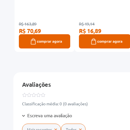
Comprimidos
Orodispersíveis
R$ 163,89
R$ 19,14
R$ 70,69
R$ 16,89
ra
comprar agora
comprar agora
Avaliações
Classificação média: 0
(0 avaliações)
Escreva uma avaliação
Mais recentes
Todos