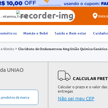
alda)
Insira 
2
º
fralda
osméticos
Mamãe e Bebê
Saúde e Bem estar
Cuidado
4
º
rosuvastatina 20mg
 e Vômito
Cloridrato de Ondansetrona 4mg União Química Genérico
6
º
absorvente
8
º
tadalafila 20mg
10
º
teste gravidez
s da UNIAO
CALCULAR FRET
Calcular o prazo e o valor das
entregas
s produtos da marca
Não sei meu CEP