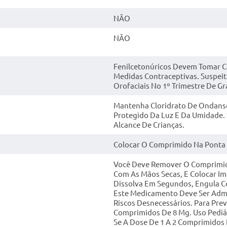
NÃO
NÃO
Fenilcetonúricos Devem Tomar C
Medidas Contraceptivas. Suspei
Orofaciais No 1º Trimestre De G
Mantenha Cloridrato De Ondanse
Protegido Da Luz E Da Umidade.
Alcance De Crianças.
Colocar O Comprimido Na Ponta D
Você Deve Remover O Comprimid
Com As Mãos Secas, E Colocar I
Dissolva Em Segundos, Engula Co
Este Medicamento Deve Ser Admi
Riscos Desnecessários. Para Pre
Comprimidos De 8 Mg. Uso Pediát
Se A Dose De 1 A 2 Comprimidos 