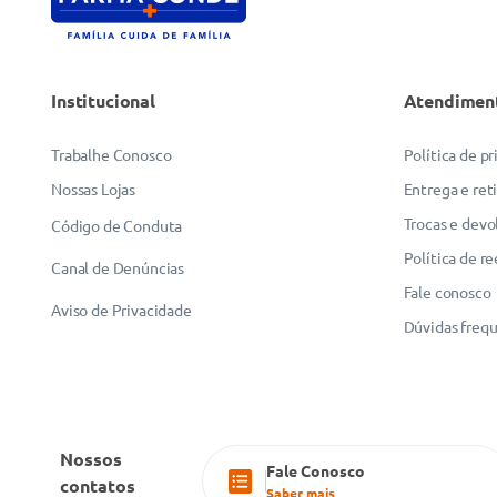
Institucional
Atendimen
ENVIAR AVALIAÇÃO
Trabalhe Conosco
Política de p
Nossas Lojas
Entrega e ret
Trocas e devo
Código de Conduta
Política de r
Canal de Denúncias
Fale conosco
Aviso de Privacidade
Dúvidas freq
Nossos
Fale Conosco
contatos
Saber mais