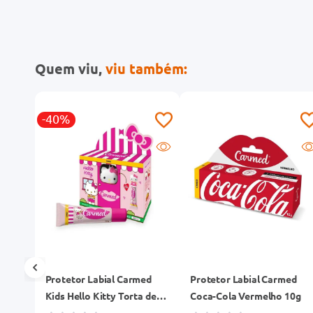
Quem viu,
viu também:
-40%
Protetor Labial Carmed
Protetor Labial Carmed
nta
Kids Hello Kitty Torta de
Coca-Cola Vermelho 10g
Maça 10g