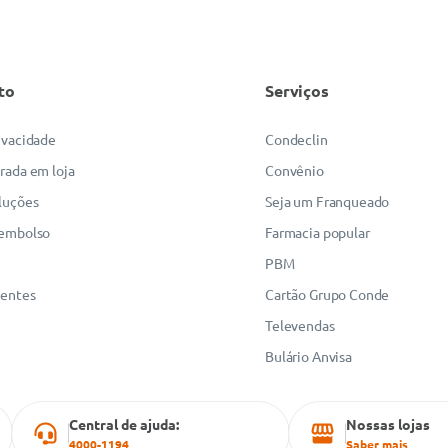
to
Serviços
rivacidade
Condeclin
irada em loja
Convênio
luções
Seja um Franqueado
eembolso
Farmacia popular
PBM
uentes
Cartão Grupo Conde
Televendas
Bulário Anvisa
Central de ajuda:
Nossas lojas
4000-1194
Saber mais