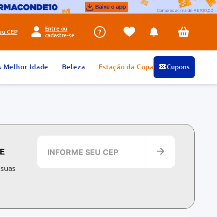
Entre ou
seu
CEP
cadastre-se
s Melhor Idade
Beleza
Estação da Copa
Cupons
E
 suas