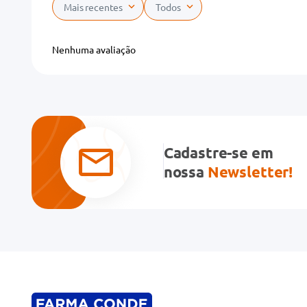
Mais recentes
Todos
Adicionar avaliação
Nenhuma avaliação
Título
Avalie o produto de 1 a 5 estrelas
★
★
★
★
★
Cadastre-se em
Seu nome
nossa
Newsletter!
Endereço de email
Escreva uma avaliação