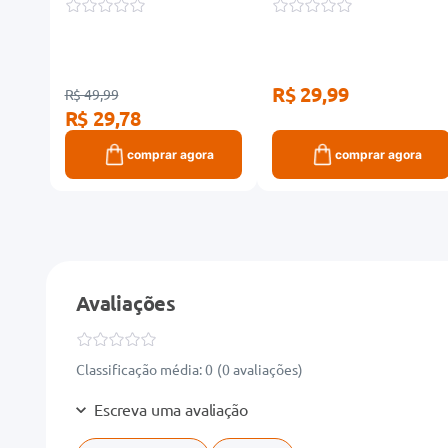
R$ 29,99
R$ 49,99
R$ 29,78
ra
comprar agora
comprar agora
Avaliações
Classificação média: 0
(0 avaliações)
Escreva uma avaliação