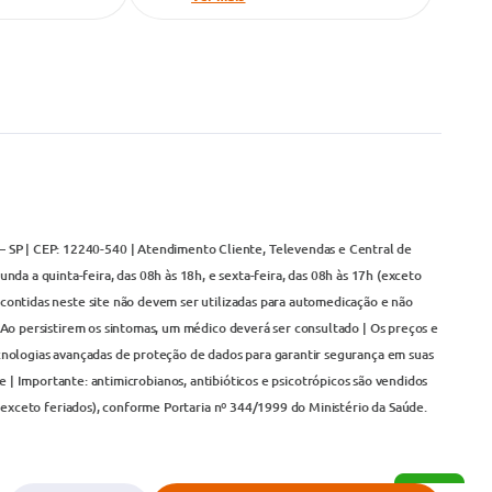
– SP | CEP: 12240-540 | Atendimento Cliente, Televendas e Central de
da a quinta-feira, das 08h às 18h, e sexta-feira, das 08h às 17h (exceto
contidas neste site não devem ser utilizadas para automedicação e não
Ao persistirem os sintomas, um médico deverá ser consultado | Os preços e
cnologias avançadas de proteção de dados para garantir segurança em suas
 | Importante: antimicrobianos, antibióticos e psicotrópicos são vendidos
(exceto feriados), conforme Portaria nº 344/1999 do Ministério da Saúde.