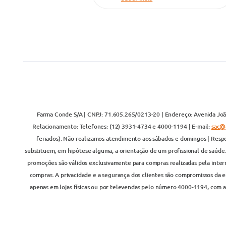
Farma Conde S/A | CNPJ: 71.605.265/0213-20 | Endereço: Avenida João
Relacionamento: Telefones: (12) 3931-4734 e 4000-1194 | E-mail:
sac@
feriados). Não realizamos atendimento aos sábados e domingos | Respo
substituem, em hipótese alguma, a orientação de um profissional de saúde
promoções são válidos exclusivamente para compras realizadas pela inter
compras. A privacidade e a segurança dos clientes são compromissos da em
apenas em lojas físicas ou por televendas pelo número 4000-1194, com at