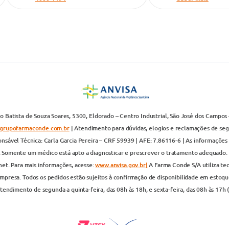
 Batista de Souza Soares, 5300, Eldorado – Centro Industrial, São José dos Campos 
grupofarmaconde.com.br
| Atendimento para dúvidas, elogios e reclamações de segun
nsável Técnica: Carla Garcia Pereira – CRF 59939 | AFE: 7.86116-6 | As informações 
. Somente um médico está apto a diagnosticar e prescrever o tratamento adequado. 
net. Para mais informações, acesse:
www.anvisa.gov.br|
A Farma Conde S/A utiliza te
presa. Todos os pedidos estão sujeitos à confirmação de disponibilidade em estoque
endimento de segunda a quinta-feira, das 08h às 18h, e sexta-feira, das 08h às 17h 