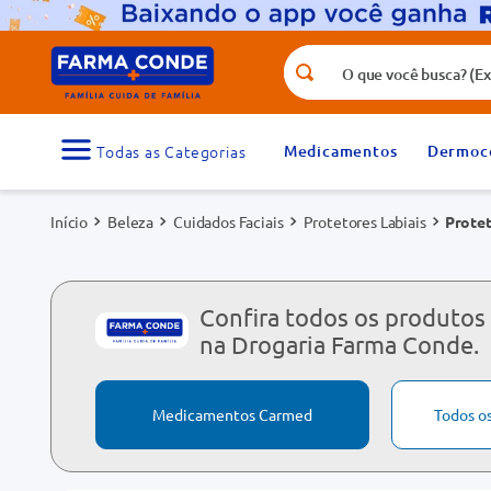
O que você busca? (Ex.: vitamina, fr
Termos mais buscados
1
º
medicamento
Medicamentos
Dermoc
3
º
tadalafila 5mg
Beleza
Cuidados Faciais
Protetores Labiais
Protet
5
º
rosuvastatina 20mg
7
º
vitamina d
9
º
protetor solar
Confira todos os produtos
na Drogaria Farma Conde.
Medicamentos Carmed
Todos o