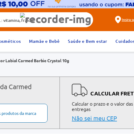
alda)
Insira 
2
º
fralda
osméticos
Mamãe e Bebê
Saúde e Bem estar
Cuidado
4
º
dipirona
or Labial Carmed Barbie Crystal 10g
6
º
absorvente
8
º
tadalafila 20mg
10
º
teste gravidez
 da Carmed
CALCULAR FRET
Calcular o prazo e o valor das
entregas
s produtos da marca
Não sei meu CEP