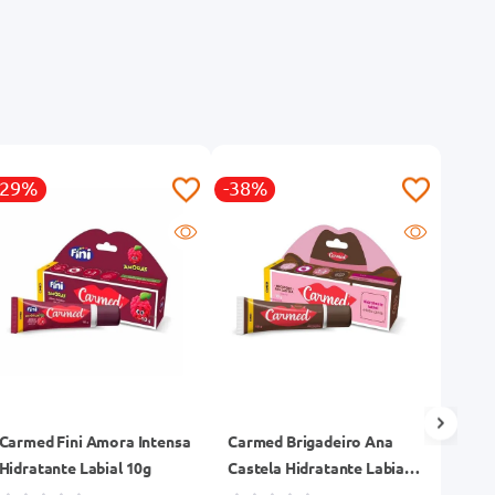
-29%
-38%
Carmed Fini Amora Intensa
Carmed Brigadeiro Ana
Prot
Hidratante Labial 10g
Castela Hidratante Labial
Barbi
10g