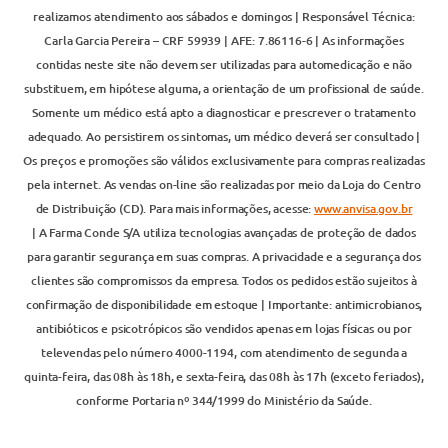
realizamos atendimento aos sábados e domingos | Responsável Técnica:
Carla Garcia Pereira – CRF 59939 | AFE: 7.86116-6 | As informações
contidas neste site não devem ser utilizadas para automedicação e não
substituem, em hipótese alguma, a orientação de um profissional de saúde.
Somente um médico está apto a diagnosticar e prescrever o tratamento
adequado. Ao persistirem os sintomas, um médico deverá ser consultado |
Os preços e promoções são válidos exclusivamente para compras realizadas
pela internet. As vendas on-line são realizadas por meio da Loja do Centro
de Distribuição (CD). Para mais informações, acesse:
www.anvisa.gov.br
| A Farma Conde S/A utiliza tecnologias avançadas de proteção de dados
para garantir segurança em suas compras. A privacidade e a segurança dos
clientes são compromissos da empresa. Todos os pedidos estão sujeitos à
confirmação de disponibilidade em estoque | Importante: antimicrobianos,
antibióticos e psicotrópicos são vendidos apenas em lojas físicas ou por
televendas pelo número 4000-1194, com atendimento de segunda a
quinta-feira, das 08h às 18h, e sexta-feira, das 08h às 17h (exceto feriados),
conforme Portaria nº 344/1999 do Ministério da Saúde.