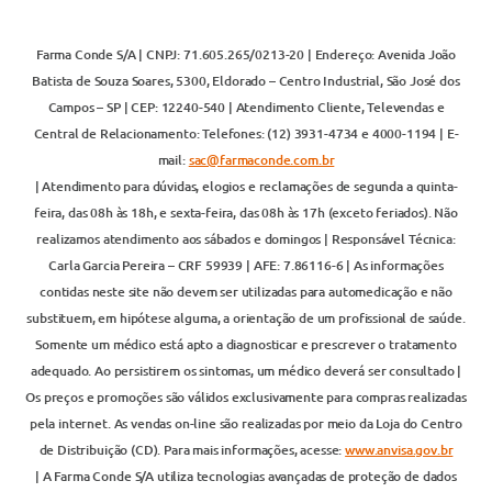
Farma Conde S/A | CNPJ: 71.605.265/0213-20 | Endereço: Avenida João
Batista de Souza Soares, 5300, Eldorado – Centro Industrial, São José dos
Campos – SP | CEP: 12240-540 | Atendimento Cliente, Televendas e
Central de Relacionamento: Telefones: (12) 3931-4734 e 4000-1194 | E-
mail:
sac@farmaconde.com.br
| Atendimento para dúvidas, elogios e reclamações de segunda a quinta-
feira, das 08h às 18h, e sexta-feira, das 08h às 17h (exceto feriados). Não
realizamos atendimento aos sábados e domingos | Responsável Técnica:
Carla Garcia Pereira – CRF 59939 | AFE: 7.86116-6 | As informações
contidas neste site não devem ser utilizadas para automedicação e não
substituem, em hipótese alguma, a orientação de um profissional de saúde.
Somente um médico está apto a diagnosticar e prescrever o tratamento
adequado. Ao persistirem os sintomas, um médico deverá ser consultado |
Os preços e promoções são válidos exclusivamente para compras realizadas
pela internet. As vendas on-line são realizadas por meio da Loja do Centro
de Distribuição (CD). Para mais informações, acesse:
www.anvisa.gov.br
| A Farma Conde S/A utiliza tecnologias avançadas de proteção de dados