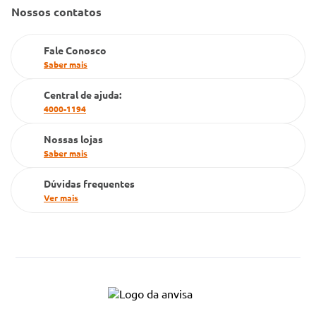
Gestão de marcas
Nossos contatos
Dúvidas Frequentes
Farmacia popular
Fale Conosco
PBM
Saber mais
Cartão Grupo Conde
Central de ajuda:
4000-1194
Televendas
Nossas lojas
Saber mais
Dúvidas frequentes
Ver mais