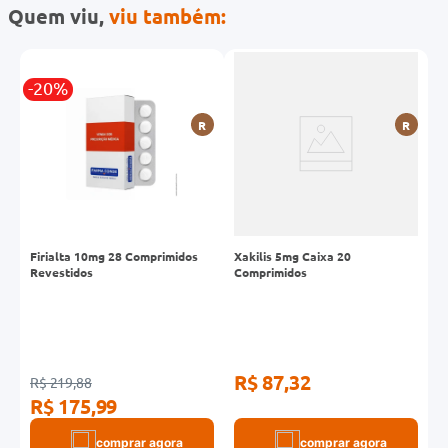
Quem viu,
viu também:
-20%
-
R
R
Firialta 10mg 28 Comprimidos
Xakilis 5mg Caixa 20
D
Revestidos
Comprimidos
R$ 87,32
R$ 219,88
R
R$ 175,99
R
comprar agora
comprar agora