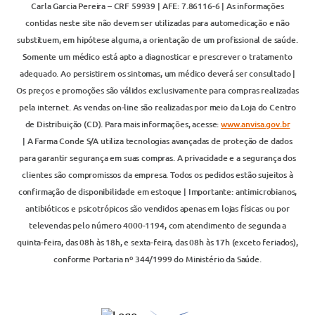
Carla Garcia Pereira – CRF 59939 | AFE: 7.86116-6 | As informações
contidas neste site não devem ser utilizadas para automedicação e não
substituem, em hipótese alguma, a orientação de um profissional de saúde.
Somente um médico está apto a diagnosticar e prescrever o tratamento
adequado. Ao persistirem os sintomas, um médico deverá ser consultado |
Os preços e promoções são válidos exclusivamente para compras realizadas
pela internet. As vendas on-line são realizadas por meio da Loja do Centro
de Distribuição (CD). Para mais informações, acesse:
www.anvisa.gov.br
| A Farma Conde S/A utiliza tecnologias avançadas de proteção de dados
para garantir segurança em suas compras. A privacidade e a segurança dos
clientes são compromissos da empresa. Todos os pedidos estão sujeitos à
confirmação de disponibilidade em estoque | Importante: antimicrobianos,
antibióticos e psicotrópicos são vendidos apenas em lojas físicas ou por
televendas pelo número 4000-1194, com atendimento de segunda a
quinta-feira, das 08h às 18h, e sexta-feira, das 08h às 17h (exceto feriados),
conforme Portaria nº 344/1999 do Ministério da Saúde.