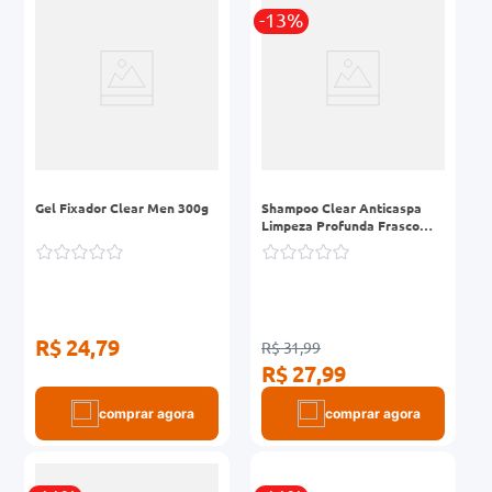
-13%
0mg
r
ez
Gel Fixador Clear Men 300g
Shampoo Clear Anticaspa
Limpeza Profunda Frasco
400ml
R$ 24,79
R$ 31,99
R$ 27,99
comprar agora
comprar agora