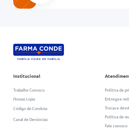
Endereço de email
Escreva uma avaliação
Institucional
Atendimen
ENVIAR AVALIAÇÃO
Trabalhe Conosco
Política de p
Nossas Lojas
Entrega e ret
Trocas e devo
Código de Conduta
Política de r
Canal de Denúncias
Fale conosco