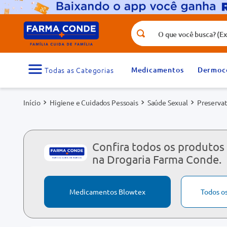
O que você busca? (Ex.: vitamina, fr
Termos mais buscados
1
º
medicamento
Medicamentos
Dermoc
3
º
tadalafila 5mg
Higiene e Cuidados Pessoais
Saúde Sexual
Preservat
5
º
dipirona
7
º
vitamina d
9
º
protetor solar
Confira todos os produtos
na Drogaria Farma Conde.
Medicamentos Blowtex
Todos o