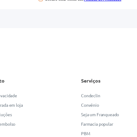
to
Serviços
rivacidade
Condeclin
irada em loja
Convênio
luções
Seja um Franqueado
eembolso
Farmacia popular
PBM