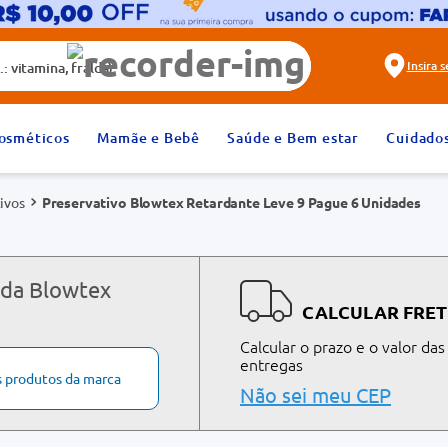
alda)
Insira 
2
º
fralda
osméticos
Mamãe e Bebê
Saúde e Bem estar
Cuidado
4
º
rosuvastatina 20mg
ivos
Preservativo Blowtex Retardante Leve 9 Pague 6 Unidades
6
º
absorvente
8
º
tadalafila 20mg
10
º
teste gravidez
 da Blowtex
CALCULAR FRET
Calcular o prazo e o valor das
entregas
s produtos da marca
Não sei meu CEP