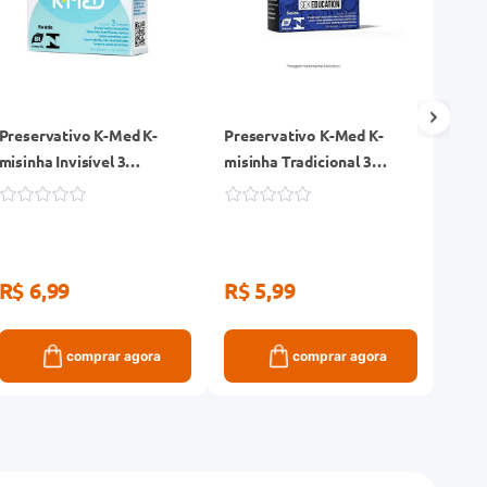
Preservativo K-Med K-
Preservativo K-Med K-
Prese
misinha Invisível 3
misinha Tradicional 3
Fruta
Unidades
Unidades
R$ 6,99
R$ 5,99
R$ 
comprar agora
comprar agora