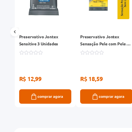
Preservativo Jontex
Preservativo Jontex
s
Sensitive 3 Unidades
Sensação Pele com Pele 2
Unidades
R$ 12,99
R$ 18,59
ra
comprar agora
comprar agora