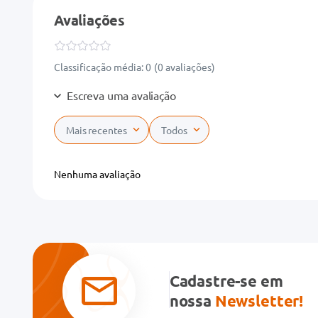
Avaliações
Classificação média: 0
(0 avaliações)
Escreva uma avaliação
Mais recentes
Todos
Adicionar avaliação
Nenhuma avaliação
Título
Avalie o produto de 1 a 5 estrelas
★
★
★
★
★
Cadastre-se em
Seu nome
nossa
Newsletter!