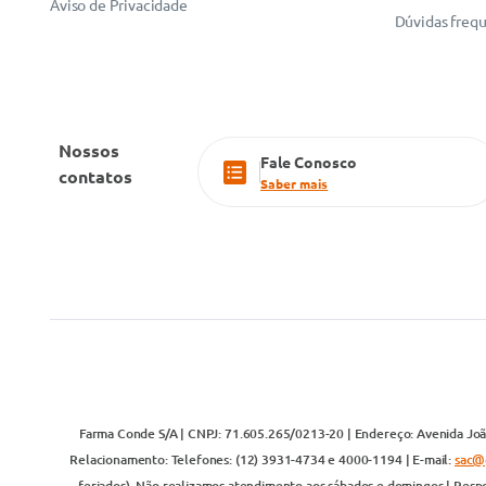
Aviso de Privacidade
Dúvidas freq
Nossos
Fale Conosco
contatos
Saber mais
Farma Conde S/A | CNPJ: 71.605.265/0213-20 | Endereço: Avenida João
Relacionamento: Telefones: (12) 3931-4734 e 4000-1194 | E-mail:
sac@
feriados). Não realizamos atendimento aos sábados e domingos | Respo