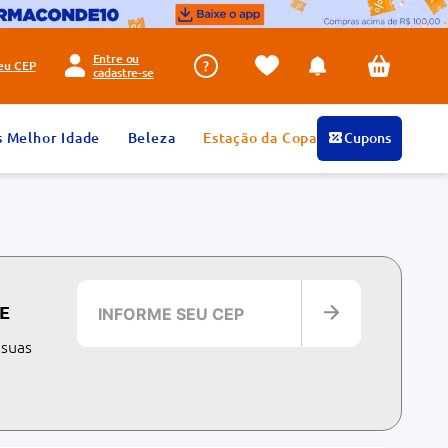
Entre ou
seu
CEP
cadastre-se
s Melhor Idade
Beleza
Estação da Copa
Cupons
E
 suas