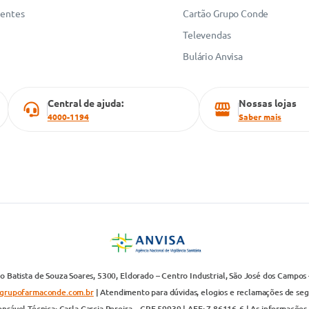
uentes
Cartão Grupo Conde
Televendas
Bulário Anvisa
Central de ajuda:
Nossas lojas
4000-1194
Saber mais
 Batista de Souza Soares, 5300, Eldorado – Centro Industrial, São José dos Campos 
grupofarmaconde.com.br
| Atendimento para dúvidas, elogios e reclamações de segun
nsável Técnica: Carla Garcia Pereira – CRF 59939 | AFE: 7.86116-6 | As informações 