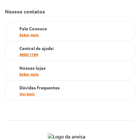
Gestão de marcas
Nossos contatos
Dúvidas Frequentes
Farmacia popular
Fale Conosco
PBM
Saber mais
Cartão Grupo Conde
Central de ajuda:
4000-1194
Televendas
Nossas lojas
Saber mais
Dúvidas frequentes
Ver mais