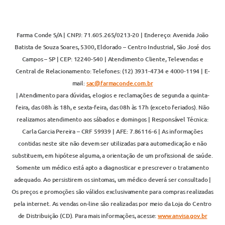
Farma Conde S/A | CNPJ: 71.605.265/0213-20 | Endereço: Avenida João
Batista de Souza Soares, 5300, Eldorado – Centro Industrial, São José dos
Campos – SP | CEP: 12240-540 | Atendimento Cliente, Televendas e
Central de Relacionamento: Telefones: (12) 3931-4734 e 4000-1194 | E-
mail:
sac@farmaconde.com.br
| Atendimento para dúvidas, elogios e reclamações de segunda a quinta-
feira, das 08h às 18h, e sexta-feira, das 08h às 17h (exceto feriados). Não
realizamos atendimento aos sábados e domingos | Responsável Técnica:
Carla Garcia Pereira – CRF 59939 | AFE: 7.86116-6 | As informações
contidas neste site não devem ser utilizadas para automedicação e não
substituem, em hipótese alguma, a orientação de um profissional de saúde.
Somente um médico está apto a diagnosticar e prescrever o tratamento
adequado. Ao persistirem os sintomas, um médico deverá ser consultado |
Os preços e promoções são válidos exclusivamente para compras realizadas
pela internet. As vendas on-line são realizadas por meio da Loja do Centro
de Distribuição (CD). Para mais informações, acesse:
www.anvisa.gov.br