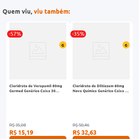
Quem viu,
viu também:
-57%
-35%
G
G
G
Cloridrato de Verapamil 80mg
Cloridrato de Diltiazem 60mg
C
Germed Genérico Caixa 30
Nova Química Genérico Caixa 50
C
Comprimidos
Comprimidos
R$ 35,08
R$ 50,46
R
R$ 15,19
R$ 32,63
R