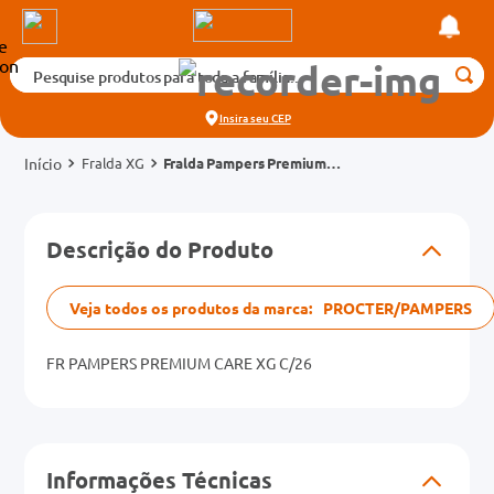
Pesquise produtos para toda a família...
Termos mais buscados
Insira seu
CEP
1
º
medicamento
Fralda XG
Fralda Pampers Premium
2
º
fralda
Care XG 26 Unidades
3
º
tadalafila 5mg
cados
Descrição do Produto
4
º
rosuvastatina 20mg
o
5
º
dipirona
Veja todos os produtos da marca:
PROCTER/PAMPERS
6
º
absorvente
mg
7
º
FR PAMPERS PREMIUM CARE XG C/26
vitamina d
na 20mg
8
º
tadalafila 20mg
9
º
protetor solar
Informações Técnicas
10
º
teste gravidez