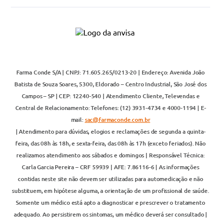
Farma Conde S/A | CNPJ: 71.605.265/0213-20 | Endereço: Avenida João
Batista de Souza Soares, 5300, Eldorado – Centro Industrial, São José dos
Campos – SP | CEP: 12240-540 | Atendimento Cliente, Televendas e
Central de Relacionamento: Telefones: (12) 3931-4734 e 4000-1194 | E-
mail:
sac@farmaconde.com.br
| Atendimento para dúvidas, elogios e reclamações de segunda a quinta-
feira, das 08h às 18h, e sexta-feira, das 08h às 17h (exceto feriados). Não
realizamos atendimento aos sábados e domingos | Responsável Técnica:
Carla Garcia Pereira – CRF 59939 | AFE: 7.86116-6 | As informações
contidas neste site não devem ser utilizadas para automedicação e não
substituem, em hipótese alguma, a orientação de um profissional de saúde.
Somente um médico está apto a diagnosticar e prescrever o tratamento
adequado. Ao persistirem os sintomas, um médico deverá ser consultado |