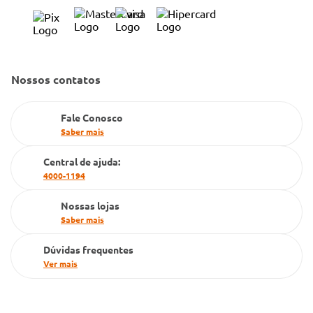
Trabalhe Conosco
Condeclin
Política de Reembolso
Código de Conduta
Convênio Conlife
Fale Conosco
Gestão de marcas
Nossos contatos
Dúvidas Frequentes
Farmacia popular
Fale Conosco
PBM
Saber mais
Cartão Grupo Conde
Central de ajuda:
4000-1194
Televendas
Nossas lojas
Saber mais
Dúvidas frequentes
Ver mais