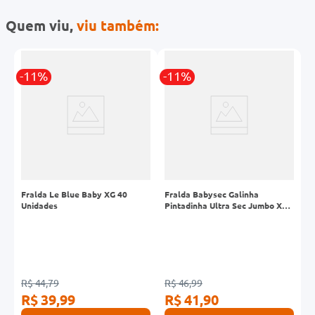
Quem viu,
viu também:
-11%
-11%
er
Fralda Le Blue Baby XG 40
Fralda Babysec Galinha
F
Unidades
Pintadinha Ultra Sec Jumbo XG
P
30 Unidades
R
R$ 44,79
R$ 46,99
R$ 39,99
R$ 41,90