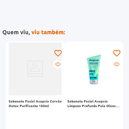
Quem viu,
viu também:
-
ge
Sabonete Facial Asepxia Carvão
Sabonete Facial Asepxia
A
Detox Purificante 150ml
Limpeza Profunda Pele Oleosa
150ml