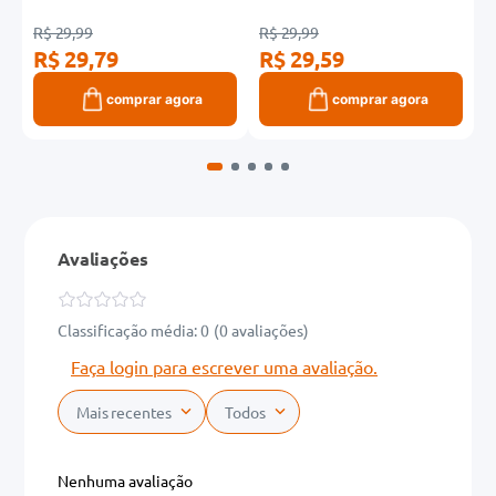
R$ 29,99
R$ 29,99
R
R$ 29,79
R$ 29,59
R
comprar agora
comprar agora
Avaliações
Classificação média: 0
(0 avaliações)
Faça login para escrever uma avaliação.
Mais recentes
Todos
Nenhuma avaliação