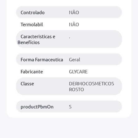
Controlado
NÃO
0mg
r
Termolabil
NÃO
ez
Caracteristicas e
.
Benefícios
Forma Farmaceutica
Geral
Fabricante
GLYCARE
Classe
DERMOCOSMETICOS
ROSTO
productPbmOn
S