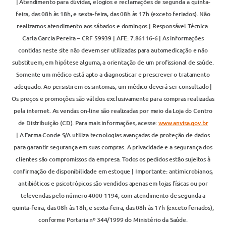
| Atendimento para dúvidas, elogios e reclamações de segunda a quinta-
feira, das 08h às 18h, e sexta-feira, das 08h às 17h (exceto feriados). Não
realizamos atendimento aos sábados e domingos | Responsável Técnica:
Carla Garcia Pereira – CRF 59939 | AFE: 7.86116-6 | As informações
contidas neste site não devem ser utilizadas para automedicação e não
substituem, em hipótese alguma, a orientação de um profissional de saúde.
Somente um médico está apto a diagnosticar e prescrever o tratamento
adequado. Ao persistirem os sintomas, um médico deverá ser consultado |
Os preços e promoções são válidos exclusivamente para compras realizadas
pela internet. As vendas on-line são realizadas por meio da Loja do Centro
de Distribuição (CD). Para mais informações, acesse:
www.anvisa.gov.br
| A Farma Conde S/A utiliza tecnologias avançadas de proteção de dados
para garantir segurança em suas compras. A privacidade e a segurança dos
clientes são compromissos da empresa. Todos os pedidos estão sujeitos à
confirmação de disponibilidade em estoque | Importante: antimicrobianos,
antibióticos e psicotrópicos são vendidos apenas em lojas físicas ou por
televendas pelo número 4000-1194, com atendimento de segunda a
quinta-feira, das 08h às 18h, e sexta-feira, das 08h às 17h (exceto feriados),
conforme Portaria nº 344/1999 do Ministério da Saúde.