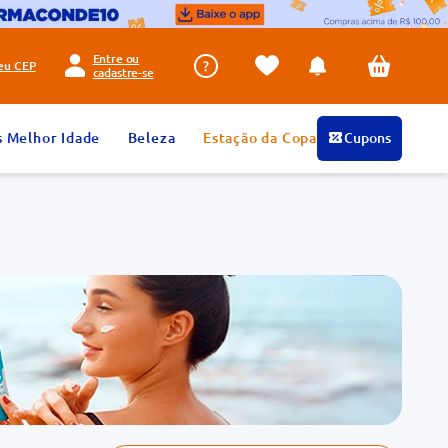
Entre ou
seu
CEP
cadastre-se
s Melhor Idade
Beleza
Estação da Copa
Cupons