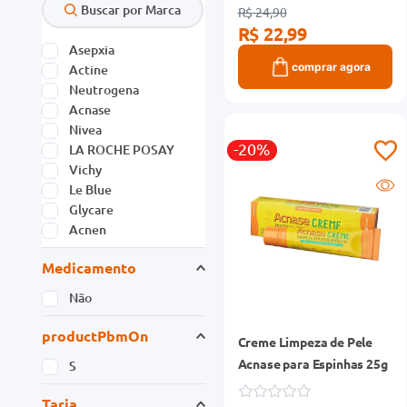
R$ 24,90
R$ 22,99
Asepxia
comprar agora
Actine
Neutrogena
Acnase
Nivea
-20%
LA ROCHE POSAY
Vichy
Le Blue
Glycare
Acnen
Medicamento
Não
productPbmOn
Creme Limpeza de Pele
Acnase para Espinhas 25g
S
Tarja