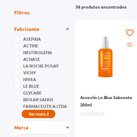
36
produtos
Filtros
Fabricante
ASEPXIA
ACTINE
NEUTROGENA
ACNASE
LA ROCHE POSAY
VICHY
NIVEA
LE BLUE
GLYCARE
Acnoclin Le Blue Sabonete
BIOLAB SANUS
200ml
FARMACEUTICA LTDA
Ver mais 2
Marca