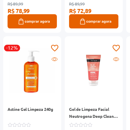
R$ 89,99
R$ 89,99
R$ 78,99
R$ 72,89
comprar agora
comprar agora
-12%
Actine Gel Limpeza 240g
Gel de Limpeza Facial
Neutrogena Deep Clean
Grapefruit 60g