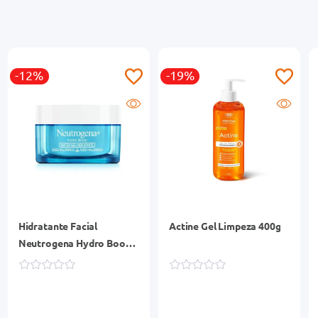
-12%
-19%
Hidratante Facial
Actine Gel Limpeza 400g
Neutrogena Hydro Boost
Water Gel 50g