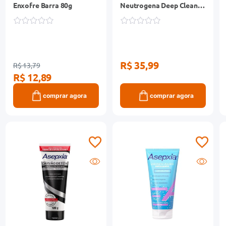
Enxofre Barra 80g
Neutrogena Deep Clean
100g
R$ 35,99
R$ 13,79
R$ 12,89
comprar agora
comprar agora