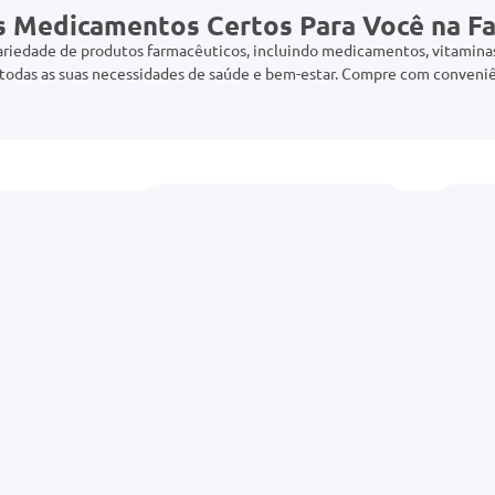
s Medicamentos Certos Para Você na F
riedade de produtos farmacêuticos, incluindo medicamentos, vitaminas,
odas as suas necessidades de saúde e bem-estar. Compre com conveniê
Declaro estar ciente das
Políticas de Privacidade