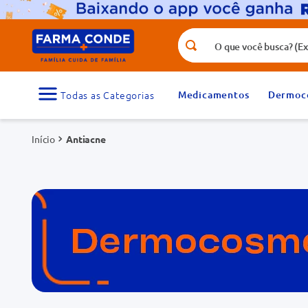
O que você busca? (Ex.: vitamina, fr
Termos mais buscados
1
º
medicamento
Medicamentos
Dermoc
3
º
tadalafila 5mg
Antiacne
5
º
dipirona
7
º
vitamina d
9
º
protetor solar